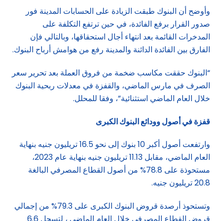
وأوضح أن البنوك طبقت الزيادة على الحسابات المدينة فور
صدور القرار برفع الفائدة، في حين ترتفع التكلفة على
المدخرات القائمة بعد انتهاء أجال استحقاقها، وبالتالي فإن
الفارق بين الفائدة الدائنة والمدينة رفع من هوامش أرباح البنوك.
“البنوك حققت مكاسب ضخمة من فروق العملة بعد تحرير سعر
الصرف في مارس الماضي، والقفزة في معدلات ربحية البنوك
خلال العام الماضي استثنائية”، وفقا للمحلل.
قفزة في أصول وودائع البنوك الكبرى
وارتفعت أصول أكبر 10 بنوك إلى نحو 16.5 تريليون جنيه بنهاية
العام الماضي، مقابل 11.13 تريليون جنيه بنهاية عام 2023،
مستحوذة على 78.8% من أصول القطاع المصرفي البالغة
20.8 تريليون جنيه.
وتستحوذ أرصدة قروض البنوك الكبرى على 79.3% من إجمالي
قروض القطاع المصرفي خلال العام الماضي ، لتسجل 6.6