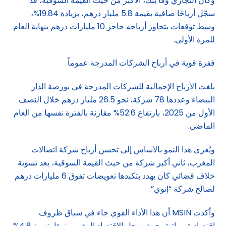
وكان التجاري وفا بنك، الأكبر من حيث القيمة السوقية، قد
سجّل أرباحًا صافية بقيمة 5.8 مليار درهم، بزيادة 19.84%،
وسط توقعات بتجاوز أرباحه حاجز 10 مليارات درهم بنهاية العام
للمرة الأولى.
قفزة قوية في أرباح الشركات المدرجة عموماً
بلغت الأرباح الإجمالية للشركات المدرجة في بورصة الدار
البيضاء وعددها 78 شركة، نحو 26.5 مليار درهم خلال النصف
الأول من 2025، بارتفاع 52.6% مقارنة بالفترة نفسها من العام
الماضي.
ويُعزى هذا النمو بالأساس إلى تحسن أرباح شركة اتصالات
المغرب، ثاني أكبر شركة من حيث القيمة السوقية، بعد تسوية
خلاف قضائي كان يهدد بتكبدها تعويضات تفوق 6 مليارات درهم
لصالح شركة “إنوي”.
وأكدت MSIN أن هذا الأداء القوي جاء في سياق ظروف
اقتصادية مواتية، حيث سجل الاقتصاد المغربي نموًا بنسبة 4.8%