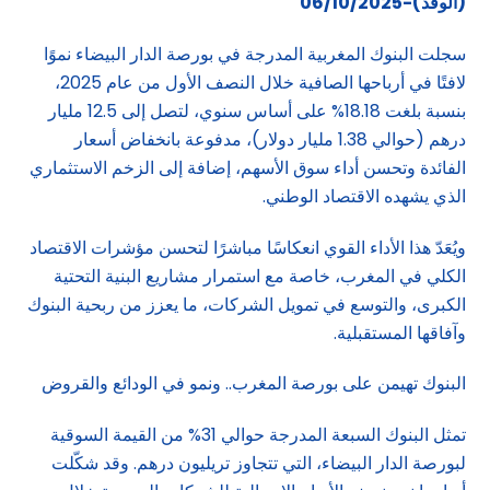
(الوفد)-06/10/2025
سجلت البنوك المغربية المدرجة في بورصة الدار البيضاء نموًا
لافتًا في أرباحها الصافية خلال النصف الأول من عام 2025،
بنسبة بلغت 18.18% على أساس سنوي، لتصل إلى 12.5 مليار
درهم (حوالي 1.38 مليار دولار)، مدفوعة بانخفاض أسعار
الفائدة وتحسن أداء سوق الأسهم، إضافة إلى الزخم الاستثماري
الذي يشهده الاقتصاد الوطني.
ويُعَدّ هذا الأداء القوي انعكاسًا مباشرًا لتحسن مؤشرات الاقتصاد
الكلي في المغرب، خاصة مع استمرار مشاريع البنية التحتية
الكبرى، والتوسع في تمويل الشركات، ما يعزز من ربحية البنوك
وآفاقها المستقبلية.
البنوك تهيمن على بورصة المغرب.. ونمو في الودائع والقروض
تمثل البنوك السبعة المدرجة حوالي 31% من القيمة السوقية
لبورصة الدار البيضاء، التي تتجاوز تريليون درهم. وقد شكّلت