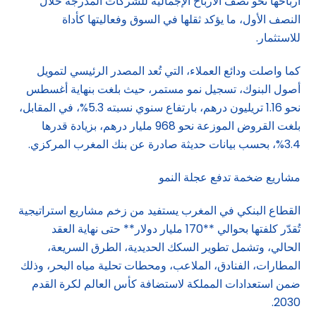
أرباحها نحو نصف الأرباح الإجمالية للشركات المدرجة خلال
النصف الأول، ما يؤكد ثقلها في السوق وفعاليتها كأداة
للاستثمار.
كما واصلت ودائع العملاء، التي تُعد المصدر الرئيسي لتمويل
أصول البنوك، تسجيل نمو مستمر، حيث بلغت بنهاية أغسطس
نحو 1.16 تريليون درهم، بارتفاع سنوي نسبته 5.3%، في المقابل،
بلغت القروض الموزعة نحو 968 مليار درهم، بزيادة قدرها
3.4%، بحسب بيانات حديثة صادرة عن بنك المغرب المركزي.
مشاريع ضخمة تدفع عجلة النمو
القطاع البنكي في المغرب يستفيد من زخم مشاريع استراتيجية
تُقدّر كلفتها بحوالي **170 مليار دولار** حتى نهاية العقد
الحالي، وتشمل تطوير السكك الحديدية، الطرق السريعة،
المطارات، الفنادق، الملاعب، ومحطات تحلية مياه البحر، وذلك
ضمن استعدادات المملكة لاستضافة كأس العالم لكرة القدم
2030.