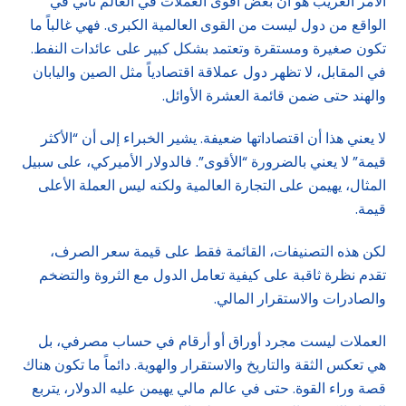
الأمر الغريب هو أن بعض أقوى العملات في العالم تأتي في
الواقع من دول ليست من القوى العالمية الكبرى. فهي غالباً ما
تكون صغيرة ومستقرة وتعتمد بشكل كبير على عائدات النفط.
في المقابل، لا تظهر دول عملاقة اقتصادياً مثل الصين واليابان
والهند حتى ضمن قائمة العشرة الأوائل.
لا يعني هذا أن اقتصاداتها ضعيفة. يشير الخبراء إلى أن “الأكثر
قيمة” لا يعني بالضرورة “الأقوى”. فالدولار الأميركي، على سبيل
المثال، يهيمن على التجارة العالمية ولكنه ليس العملة الأعلى
قيمة.
لكن هذه التصنيفات، القائمة فقط على قيمة سعر الصرف،
تقدم نظرة ثاقبة على كيفية تعامل الدول مع الثروة والتضخم
والصادرات والاستقرار المالي.
العملات ليست مجرد أوراق أو أرقام في حساب مصرفي، بل
هي تعكس الثقة والتاريخ والاستقرار والهوية. دائماً ما تكون هناك
قصة وراء القوة. حتى في عالم مالي يهيمن عليه الدولار، يتربع