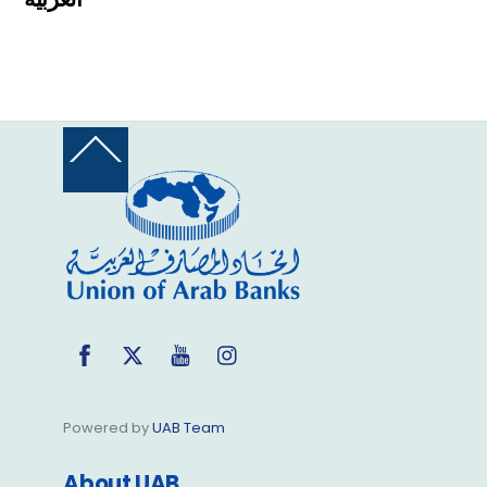
Back
To
Top
Facebook
Twitter
YouTube
Instagram
Powered by
UAB Team
About UAB