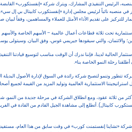
ن 1 نوفمبر (تشرين الثاني) 2024 ولكنه سيستمر في منصبه نائباً لرئيس مجلس إدارة «إنفستكورب
ر للتركيز على تقديم الأداء الأمثل للعملاء والمساهمين، وفقاً لبيان صدر
ستثمارية تحت ثلاثة قطاعات أعمال عالمية – الأسهم الخاصة والأسهم ال
اين؛ والائتمان، والتي سيقودها جيريمي غوس، وفق البيان. وسيتولى يوس
تثمار الحالية لدينا، فإننا ندرك أن الوقت مناسب لتوسيع قيادتنا الت
طلقنا رحلة النمو الخاصة بنا».
ور: «منذ انضمامي إلى (إنفستكورب) في عام 1992، والشركة تتطور وتنمو لتصبح شركة رائدة في السوق 
استراتيجيتنا الاستثمارية العالمية وتوليد المزيد من القيمة لجميع أصحا
كثر من ثلاثة عقود، ومع انطلاق الشركة في مرحلة جديدة من النمو،
ستكورب كابيتال). أتطلع إلى مشاهدة الجيل القادم من القادة في الفر
ركة «تشاينا إنفستمنت كورب» في وقت سابق من هذا العام، مستفيدة من