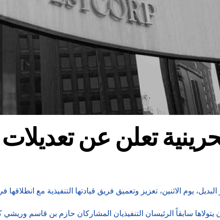
رينية تعلن عن تعديلات 
ديل، يوم الاثنين، تعزيز وتعميق فريق قيادتها التنفيذية مع انطلاقها في
ولاها سابقاً الرئيسان التنفيذيان المشاركان حازم بن قاسم وريشي كاب