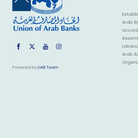
Back
To
Top
Establi
Arab B
accorda
Assembl
Facebook
Twitter
YouTube
Instagram
Lebano
Arab A
Organi
Powered by
UAB Team