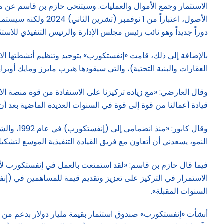
الأصول، اعتباراً م
دوراً جديداً وهو نائب رئيس مجلس الإدارة والرئيس التنفيذي للاستثما
بالإضافة إلى ذلك، قامت «إنفستكورب» بتوحيد وتنظيم أنشطتها الا
العقارات والبنية التحتية)، والتي سيقودها هيرب مايرز ومايك أوبر
وقال العارضي: «مع زيادة تركيزنا على الاستفادة من قوة منصة الاس
قيادة أعمالنا من قوة إلى قوة في السنوات العديدة الماضية بعد أن أ
وقال كاب
النمو، يسعدني أن أتعاون مع فريق القيادة التنفيذية الموسع لتشكيل 
فيما قال حازم بن قاسم: «لقد استمتعت بالعمل في إنفستكورب لأ
الاستمرار في التركيز على تعزيز وتقديم قيمة للمساهمين في (إنف
السنوات المقبلة».
أنشأت «إنفستكورب» صندوق استثمار بقيمة مليار دولار بدعم من ش