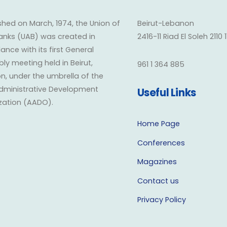
shed on March, 1974, the Union of
Beirut-Lebanon
anks (UAB) was created in
2416-11 Riad El Soleh 2110 
nce with its first General
y meeting held in Beirut,
961 1 364 885
n, under the umbrella of the
dministrative Development
Useful Links
zation (AADO).
Home Page
Conferences
Magazines
Contact us
Privacy Policy