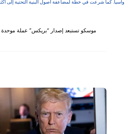
وآسيا. كما شرعت في خطة لمضاعفة أصول البنية التحتية إلى أكثر من 10 مليارات دولار على مدى السنوات الخمس 
موسكو تستبعد إصدار “بريكس” عملة موحدة 