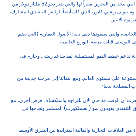
الاستثمار وجمع الأموال والعمليات. وسيتنحى حازم بن قاسم عن منصبه، الرئيس التنفيذي المشارك، ويترك شركة «إنفستكورب» القابضة التي تتخذ من البحرين مقراً لها والتي تدير نحو 52 مليار دولار من
 كابيتال بي إل سي». وسيتولى ريشي كابور، الذي كان أيضاً الرئيس التنفيذي المشارك،
 يوم الاثنين.
خاصة، والتي سيقودها ديف تايه؛ الأصول العقارية (التي تضم
ف اليوسف قيادة منصة التوزيع العالمية.
نفيذية لدعم خطط النمو المستقبلية. لقد ساعد ريشي وحازم في
لإدارة الأصول البديلة المتنوعة على مستوى العالم. ومع انتقالنا إلى مرحلة جديدة من
ب المصلحة لدينا».
 شعرت أن الوقت قد حان الآن للتراجع واستكشاف فرص أخرى، مع
يق التنفيذي يقودون نمو (إنفستكورب) المستمر ونجاحها في
 العلاقات التجارية والمالية المتزايدة بين الشرق الأوسط