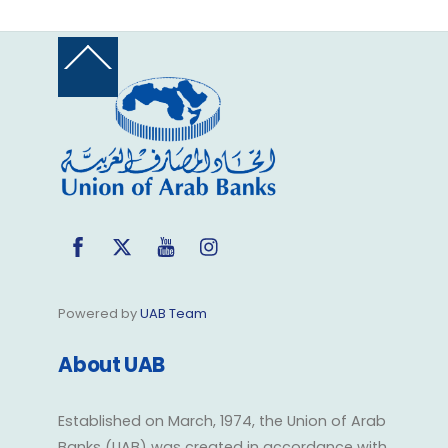
Back
To
Top
Facebook
Twitter
YouTube
Instagram
Powered by
UAB Team
About UAB
Established on March, 1974, the Union of Arab
Banks (UAB) was created in accordance with