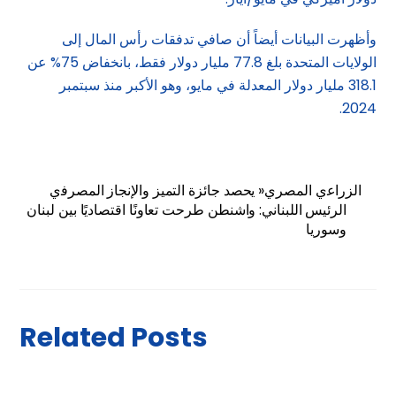
وأظهرت البيانات أيضاً أن صافي تدفقات رأس المال إلى
الولايات المتحدة بلغ 77.8 مليار دولار فقط، بانخفاض 75% عن
318.1 مليار دولار المعدلة في مايو، وهو الأكبر منذ سبتمبر
2024.
اﻟﺰراﻋي اﻟﻤﺼﺮي« ﻳﺤﺼﺪ ﺟﺎﺋﺰة اﻟﺘﻤﻴﺰ واﻹﻧﺠﺎز اﻟﻤﺼﺮﻓي
الرئيس اللبناني: واشنطن طرحت تعاونًا اقتصاديًا بين لبنان
وسوريا
Related Posts