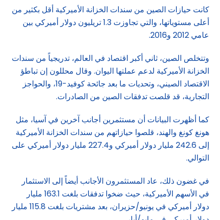
كانت حيازات الصين من سندات الخزانة الأميركية أقل بكثير من
أعلى مستوياتها، والتي تجاوزت 1.3 تريليون دولار أميركي بين
عامي 2012 و2016.
وتتخلص الصين، ثاني أكبر اقتصاد في العالم، تدريجياً من سندات
الخزانة الأميركية لدعم عملتها اليوان. وقال محللون إن تباطؤ
الاقتصاد الصيني، وتحديات ما بعد جائحة كوفيد-19، والحواجز
التجارية، قد قلصت تدفقات الصين من الصادرات.
كما أظهرت البيانات أن مستثمرين أجانب آخرين في آسيا، مثل
هونغ كونغ والهند، قلصوا حيازاتهم من سندات الخزانة الأميركية
إلى 242.6 مليار دولار أميركي و227.4 مليار دولار أميركي على
التوالي.
في غضون ذلك، عاد المستثمرون الأجانب أيضاً إلى الاستثمار
في الأسهم الأميركية، حيث ضخوا تدفقات بلغت 163.1 مليار
دولار أميركي في يونيو/حزيران، بعد مشتريات بلغت 115.8 مليار
دولار أميركي في مايو/أيار.