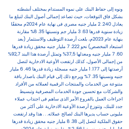
ونوه إلى حفاظ البنك على نموه المستدام بمختلف أنشطته
بشكل فاق التوقعات، حيث تصاعد إجمالى أصول البنك لتبلغ ما
يعادل 240. 2 مليار جنيه مصرى فى نهاية عام 2024م محققًا
زيادة سنوية قدرها 63. 3 مليار جم ونسبتها 35. 8% مقارنة
بنهاية عام 2023م، بلغت أرصدة التوظيف والاستثمار (بعد
استبعاد المخصص) نحو 222. 7 مليار جنيه محقق زيادة قدرها
60. 7 مليار جنيه ومعدلها 37,5% وتمثل أرصدة هذا البند 92,7%
من إجمالى الأصول، كذلك ارتفعت الأوعية الادخارية لتصل
أرصدتها إلى 177. 1 مليار جنيه مسجلة زيادة قدرها 46. 6 مليار
جنيه ونسبتها 35. 7% ويرجع ذلك إلى قيام البنك باصدار باقة
متنوعة من الخدمات والمنتجات الرقمية لعملائه من الأفراد
والشركات مع تحسين جودة الخدمات المصرفية وتبسيط
اجراءات العمل بالفروع الأمر الذى ساهم فى اجتذاب عملاء
جدد للبنك، وتتوزع أرصدة الأوعية الادخارية على أكثر من
مليونى حساب يديرها البنك لصالح عملائه. . . هذا وقد ارتفعت
حقوق الملكية لتصل إلى 38. 8 مليار جنيه محقق زيادة قدرها
14 مليار جنيه ونسبتها 56. 2% مقارنة بنهاية عام 2024م.