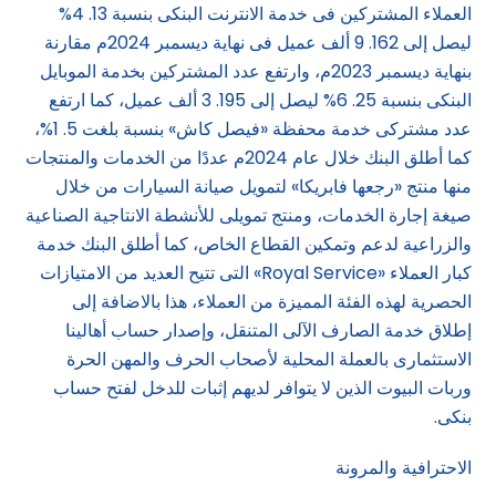
العملاء المشتركين فى خدمة الانترنت البنكى بنسبة 13. 4%
ليصل إلى 162. 9 ألف عميل فى نهاية ديسمبر 2024م مقارنة
بنهاية ديسمبر 2023م، وارتفع عدد المشتركين بخدمة الموبايل
البنكى بنسبة 25. 6% ليصل إلى 195. 3 ألف عميل، كما ارتفع
عدد مشتركى خدمة محفظة «فيصل كاش» بنسبة بلغت 5. 1%،
كما أطلق البنك خلال عام 2024م عددًا من الخدمات والمنتجات
منها منتج «رجعها فابريكا» لتمويل صيانة السيارات من خلال
صيغة إجارة الخدمات، ومنتج تمويلى للأنشطة الانتاجية الصناعية
والزراعية لدعم وتمكين القطاع الخاص، كما أطلق البنك خدمة
كبار العملاء «Royal Service» التى تتيح العديد من الامتيازات
الحصرية لهذه الفئة المميزة من العملاء، هذا بالاضافة إلى
إطلاق خدمة الصارف الآلى المتنقل، وإصدار حساب أهالينا
الاستثمارى بالعملة المحلية لأصحاب الحرف والمهن الحرة
وربات البيوت الذين لا يتوافر لديهم إثبات للدخل لفتح حساب
بنكى.
الاحترافية والمرونة