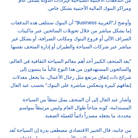
من التدفقات الأجنبية السياحية لإيرادات الدولة بشكل عام
ومراكز البنوك المالية الأجنبية بشكل خاص.
وأوضح لـ”العربية Business” أن البنوك ستتلقى هذه التدفقات
إما بشكل مباشر من خلال تحويلات السائحين عبر ماكينات
الصراف الآلي أو فروع البنوك ومكاتب الصرافة، أو بشكل غير
مباشر عبر شركات السياحة والطيران أو إدارة المتحف نفسها.
“يعد المتحف الكبير أحد أهم معالم السياحة الثقافية في العالم،
والسائحون المستهدفون من هذا النوع غالباً ما ينتمون إلى
شرائح ذات إنفاق مرتفع مثل رجال الأعمال، ما يجعل معدلات
إنفاقهم كبيرة وتنعكس مباشرة على البنوك” بحسب عبد العال.
وأشار عبد العال إلى أن المتحف يمثل نمطاً من السياحة
المستدامة، كونه متاحاً طوال العام وليس مرتبطاً بمواسم
محددة، ما يجعله مصدراً دائماً للعملة الصعبة.
من جانبه، قال الخبير الاقتصادي مصطفى بدرة إن السياحة تُعد