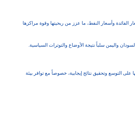
ارف في دول الخليج أداء مميزاً خلال عام 2024، مستفيدة من ارتفاع أسعار الفائدة وأسعار النفط، ما عزز من ربحيتها وقوة مراكزها
ودان واليمن سلباً نتيجة الأوضاع والتوترات السياسية.
على التوسع وتحقيق نتائج إيجابية، خصوصاً مع توافر بيئة