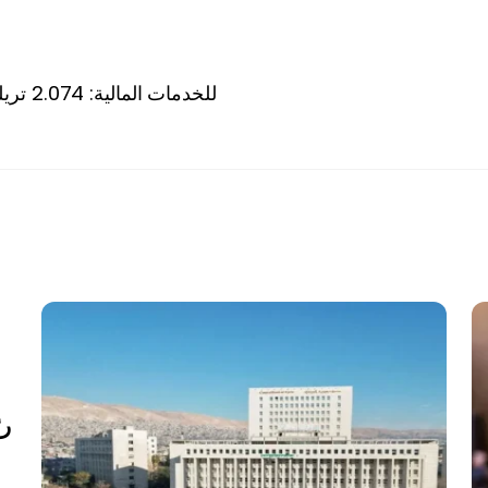
QNB للخدمات المالية: 2.074 تريليون ريال حجم أصول القطاع المصرفي