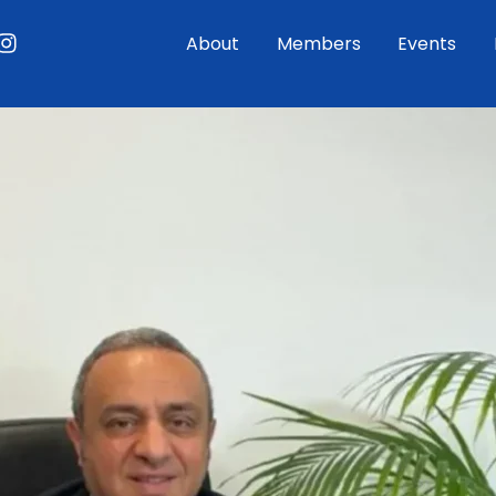
ouTube
Instagram
About
Members
Events