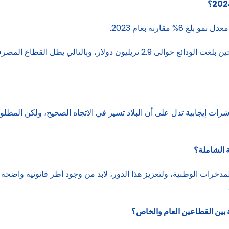
كذلك ارتفع إجمال الموجودات إلى نحو 4.9 تريليوناتات دولار، في حين بلغت الودائع ح
ات إيجابية تدل على أن البلاد تسير في الاتجاه الصحيح، ولكن المطلوب
ة الشاملة؟
مدخرات الوطنية، ولتعزيز هذا الدور، لابد من وجود أطر قانونية واضحة
 بين القطاعين العام والخاص؟