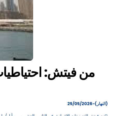
(النهار)-25/05/2026
ثبّتت فيتش للتصنيفات الائتمانية، في الثاني والعشرين من أيار/مايو 2026، التصنيف السيادي طويل الأجل للإمارات عند