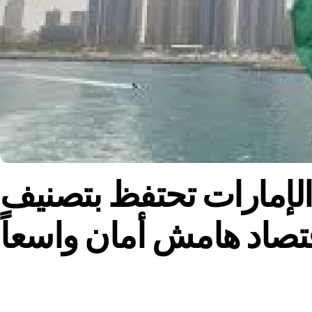
لإمارات تحتفظ بتصنيف “AA-” من فيتش: احتياطيات أبوظبي تمنح
قتصاد هامش أمان واسعاً