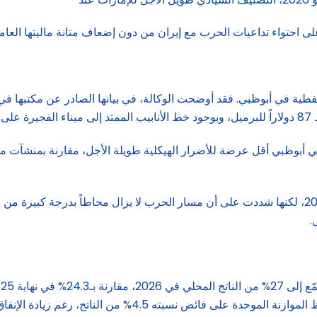
مز.
 في أبوظبي أقل عرضة للأضرار الهيكلية طويلة الأجل، مقارنة بمنشآت 
وتتوقع فيتش إعادة فتح المضيق تدريجياً اعتباراً من تموز/يوليو 2026، لكنها شددت على أن مسار الحرب ل
.