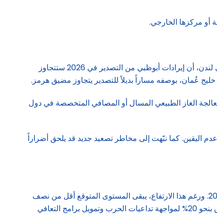
يقوم قرار فيتش، في جانب رئيسي منه، على قوة البنية التحتية النفطية في أبوظبي. فقد أوضحت الوكالة، في بيانها الصادر عن مكتبها في لندن، أن إيرادات أبوظبي من التصدير في 2026 ستتجاوز
معالجة الغاز الطبيعي المسال أو المصافي المتخصصة في دول
ا يزال محاطاً بدرجة كبيرة من عدم اليقين. كما نبّهت إلى مخاطر تصعيد جديد قد يلحق أضراراً
على صعيد المالية العامة، ترجّح فيتش ارتفاع الدين الحكومي المجمّع إلى 27% من الناتج المحلي في 2026، مقارنة بـ24.3% في نهاية 2025. ورغم هذا الارتفاع، يبقى المستوى المتوقع أقل من نصف
متوسط دول الفئة “AA”، البالغ 50.3%. كما تتوقع الوكالة أن تحافظ الموازنة الموحدة على فائض نسبته 4.5% من الناتج، رغم زيادة الإنفاق بنحو 20% لمواجهة تداعيات الحرب وتمويل برامج التعافي