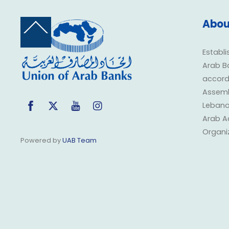
Abou
Back
To
Top
Establi
Arab B
accorda
Assembl
Facebook
Twitter
YouTube
Instagram
Lebano
Arab A
Organi
Powered by
UAB Team