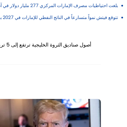
بلغت احتياطيات مصرف الإمارات المركزي 277 مليار دولار في آذار/مارس 2026، بعد تراجعها 9% في الأشهر الأولى من الحرب، لكنها لا تزال عند مستويات مريحة بحسب الوكالة.
تتوقع فيتش نمواً متسارعاً في الناتج النفطي للإمارات في 2027 بعد رفع قيود الإنتاج المفروضة سابقاً من أوبك بلس.
أصول صناديق الثروة الخليجية ترتفع إلى 5 تريليونات دولار