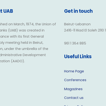
t UAB
Get in touch
shed on March, 1974, the Union of
Beirut-Lebanon
anks (UAB) was created in
2416-11 Riad El Soleh 2110 
nce with its first General
y meeting held in Beirut,
961 1 364 885
n, under the umbrella of the
dministrative Development
Useful Links
zation (AADO).
Home Page
Conferences
Magazines
Contact us