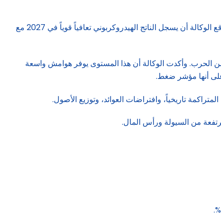
وتتوقع الوكالة انكماش الناتج المحلي الحقيقي للإمارات بنسبة 4.8% في 2026، مع تراجع الناتج غير النفطي بنسبة 3.2%. في المقابل، تتوقع الوكالة أن يسجل الناتج الهيدروكربوني تعافياً قوياً في 2027 مع
ـ277 مليار دولار حتى آذار/مارس 2026، رغم تراجعها بنسبة 9% في الأشهر الأولى من الحرب. وأكدت الوكالة أن هذا المستوى يوفر هوامش واسعة
على أنها مؤشر ضغط.
تراكمة تاريخياً، وافتراضات العوائد، وتوزيع الأصول.
تفعة من السيولة ورأس المال.