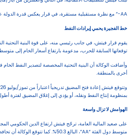
AA-” مع نظرة مستقبلية مستقرة، في قرار يعكس قدرة الدولة على احتواء تداعيات الحرب مع إيران من دون إضعاف متانة ماليتها العامة أو مركزها الخارجي.
خط الفجيرة يحمي إيرادات النفط
توقعاتها السابقة للحرب، مدعومة بارتفاع أسعار الخام إلى متوسط 87 دولاراً للبرميل، وبوجود خط الأنابيب الممتد إلى ميناء الفجيرة على خليج عُمان، بوصفه مساراً بديلاً للتصدير يتجاوز مضيق هر
وأضافت الوكالة أن البنية التحتية المخصصة لتصدير النفط الخام
أخرى بالمنطقة.
بمنظومة إنتاج النفط ونقله، أو يؤدي إلى إغلاق المضيق لفترة أطول
الهوامش لا تزال واسعة