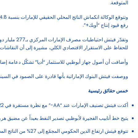
المتوقعة.
رفع قيود إنتاج “أوبك+”.
للحفاظ على الاستقرار الاقتصادي الكلي، مشيرة إلى أن النقاشات 
وأضافت أن أصول جهاز أبوظبي للاستثمار “أديا” تشكّل دعامة إضافية
ووصفت فيتش البنوك الإماراتية بأنها قادرة على الصمود في الس
خمس حقائق رئيسية
أكدت فيتش تصنيف الإمارات عند “AA-” مع نظرة مستقرة في 22 أيار/مايو 2026، وسط حرب إقليمية مستمرة.
يتيح خط أنابيب الفجيرة لأبوظبي تصدير النفط بعيداً عن مضيق هرم
تتوقع فيتش ارتفاع الدين الحكومي المجمّع إلى 27% من الناتج المحلي في 2026، وهو أقل من نصف متوسط دول الفئة “AA” البالغ 50.3%.