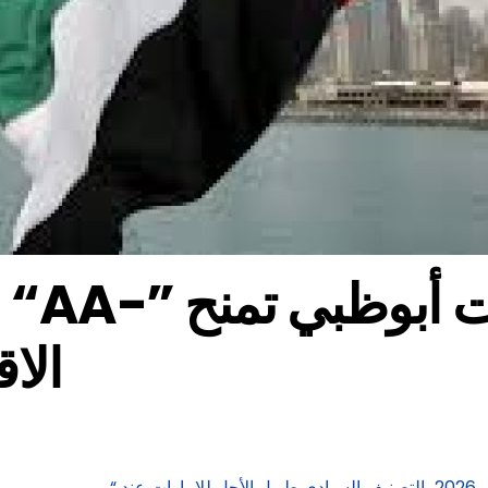
ا
الا
 “