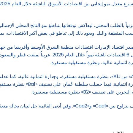
ثم مصر بحدود 4 %، فيما جاء اقتصاد الإمارات ضمن توقعاتها 
ورفعت وكالة «موديز» تصنيف المملكة العربية السعودية إلى «Aa3» من «A1»، بنظرة مستقبلية مستقرة،
وحصلت الكويت على تصنيف «A1» بنظرة 
بحالة متعثرة بتصنيف «C».