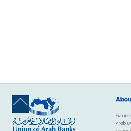
Abou
Back
To
Top
Establi
Arab B
accorda