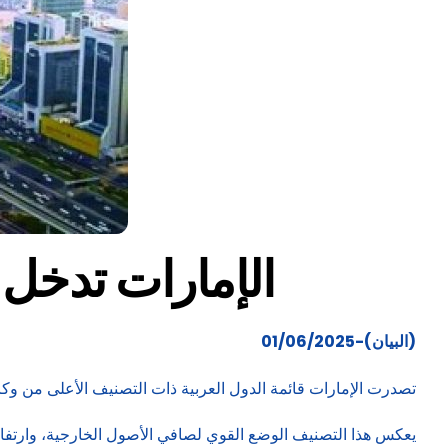
الإمارات تدخل 2025 على عرش أعلى تصنيفات «موديز» عربيا
(البيان)-01/06/2025
تصدرت الإمارات قائمة الدول العربية ذات التصنيف الأعلى من وكالة «موديز» «Aa2»، بدرجة جدارة ائتمانية عالية، و
يعكس هذا التصنيف الوضع القوي لصافي الأصول الخارجية، وارتفاع ن