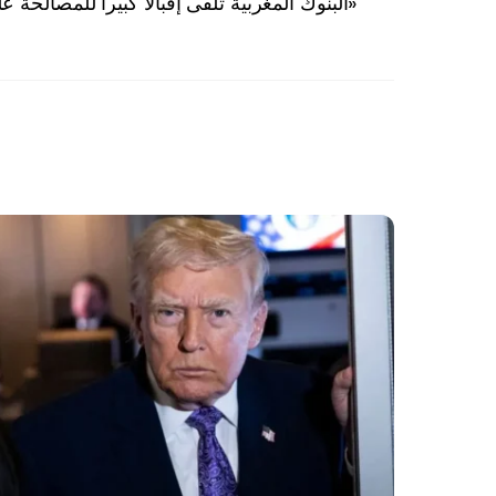
البنوك المغربية تلقى إقبالاً كبيراً للمصالحة على «الكاش»