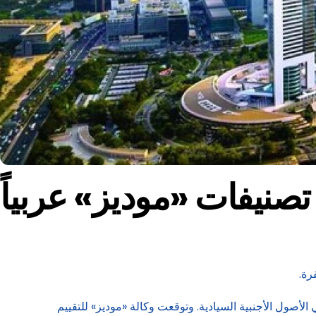
لأصول الأجنبية السيادية. وتوقعت وكالة «موديز» للتقييم