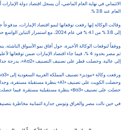
العام عند 3.8 %.
إلى 3.8 % من 4.1 % في عام 2024، مع استمرار التباين الواسع حسب المنطقة والبلد. ويعود ذلك إلى تباطؤ في بعض أكبر الاقتصادات، بما في ذلك الصين.
إلى عالية. وحصلت قطر على تصنيف التصنيف «Aa2»، بدرجة جدارة ائتمانية عالية، ونظرة مستقبلية مستقرة.
حصلت على تصنيف «Ba3» بنظرة مستقبلية مستقرة. فيما حصلت البحرين على تصنيف «B2» بنظرة مستقبلية مستقرة.
في حين نالت مصر والعراق وتونس جدارة ائتمانية مخاطرة بتصنيف يتراوح بين «Caa1» و«Caa2». وفي أدنى القائمة حل لبنان 