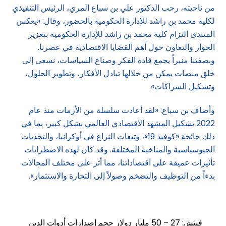
من ناحيته، رحب الدكتور علي بن سباع المري، الرئيس التنفيذي
لكلية محمد بن راشد للإدارة الحكومية بالحضور، وقال: «يعكس
المنتدى التزام كلية محمد بن راشد للإدارة الحكومية بتعزيز
الحوار والتعاون حول أهم القضايا الاقتصادية في عصرنا.
وبصفتنا منبراً يجمع قادة الفكر وصناع السياسات، نسعى إلى
خلق منصات يمكن من خلالها تبادل الأفكار، وتطوير الحلول،
وتشكيل الشراكات».
وأضاف بن سباع: «لقد أعادت سلسلة من الأزمات منذ عام
2022 تشكيل المشهد الاقتصادي العالمي بشكل كبير، بما في
ذلك جائحة «كوفيد 19»، وتبعات النزاع في أوكرانيا، والتحديات
الجيوسياسية والمناخية المختلفة. وقد كان لهذه الاضطرابات
تأثيرات عميقة على اقتصاداتنا، مما أثر على مختلف المجالات
بدءاً من التوظيف والتضخم وصولاً إلى التجارة والاستثمار».
فيتش: 27 – 50 مليار دولار حجم إصدارات أدوات الدين