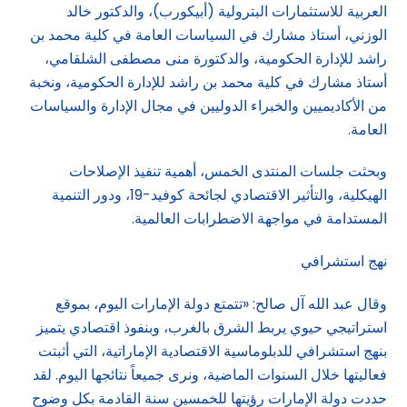
العربية للاستثمارات البترولية (أبيكورب)، والدكتور خالد
الوزني، أستاذ مشارك في السياسات العامة في كلية محمد بن
راشد للإدارة الحكومية، والدكتورة منى مصطفى الشلقامي،
أستاذ مشارك في كلية محمد بن راشد للإدارة الحكومية، ونخبة
من الأكاديميين والخبراء الدوليين في مجال الإدارة والسياسات
العامة.
وبحثت جلسات المنتدى الخمس، أهمية تنفيذ الإصلاحات
الهيكلية، والتأثير الاقتصادي لجائحة كوفيد-19، ودور التنمية
المستدامة في مواجهة الاضطرابات العالمية.
نهج استشرافي
وقال عبد الله آل صالح: «تتمتع دولة الإمارات اليوم، بموقع
استراتيجي حيوي يربط الشرق بالغرب، وبنفوذ اقتصادي يتميز
بنهج استشرافي للدبلوماسية الاقتصادية الإماراتية، التي أثبتت
فعاليتها خلال السنوات الماضية، ونرى جميعاً نتائجها اليوم. لقد
حددت دولة الإمارات رؤيتها للخمسين سنة القادمة بكل وضوح