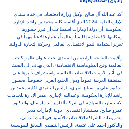
(البيان)-06/6/2024
أكد عبد الله آل صالح، وكيل وزارة الاقتصاد، في ختام منتدى
الإدارة العامة 2024 الذي أقامته كلية محمد بن راشد للإدارة
الحكومية، أن دولة الإمارات استطاعت أن تبرز حضورها
ومكانتها الاقتصادية إقليمياً وعالمياً باعتبارها لاعباً مهماً في
تعزيز استدامة النمو الاقتصادي العالمي وحركة التجارة الدولية.
وأقيمت النسخة الرابعة من المنتدى تحت عنوان «المربكات
العالمية وفن الدبلوماسية الاقتصادية»، الذي يهدف إلى البحث
في تأثير الأزمات الاقتصادية العالمية واستشراف تأثيرها على
المنطقة العربية عموماً ودول الخليج العربي خصوصاً، بحضور
الدكتور علي بن سباع المري، الرئيس التنفيذي لكلية محمد بن
راشد للإدارة الحكومية، وعبدالله الإبياري، مدير الإدارة للخدمات
الاستثمارية السيادية في شركة ألفاريز آند مارسال، والدكتور
عمرو صالح، مستشار اقتصادي- دولة الإمارات مدير
مشروعات الشراكة الاقتصادية الأسبق في البنك الدولي،
والدكتور أحمد علي عتيقة، الرئيس التنفيذي السابق للمؤسسة