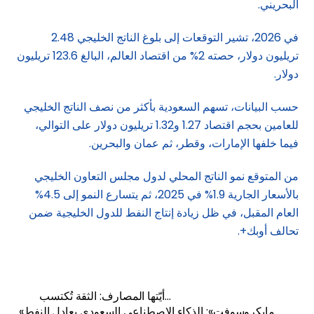
البحريني.
في 2026، تشير التوقعات إلى بلوغ الناتج الخليجي 2.48
تريليون دولار، حصته 2% من اقتصاد العالم، البالغ 123.6 تريليون
دولار.
حسب البيانات، تسهم السعودية بأكثر من نصف الناتج الخليجي
للعامين بحجم اقتصاد 1.27 و1.32 تريليون دولار على التوالي،
فيما خلفها الإمارات، وقطر، ثم عمان والبحرين.
من المتوقع نمو الناتج المحلي لدول مجلس التعاون الخليجي
بالأسعار الجارية 1.9% في 2025، ثم يتسارع النمو إلى 4.5%
العام المقبل، في ظل زيادة إنتاج النفط للدول الخليجية ضمن
تحالف أوبك+.
أيّتها المصارف: الثقة تُكتسب…
«مايكروسوفت»: الذكاء الاصطناعي السعودي يعادل النفط