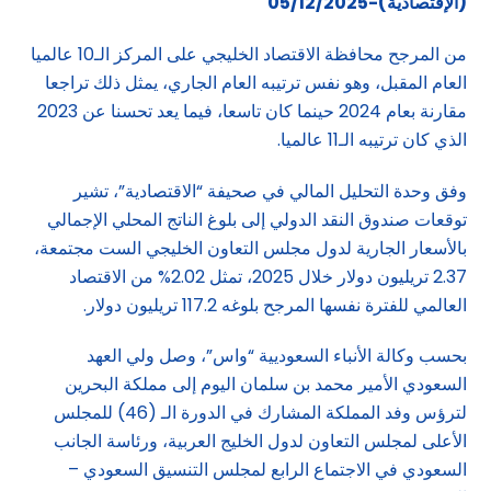
(الإقتصادية)-05/12/2025
من المرجح محافظة الاقتصاد الخليجي على المركز الـ10 عالميا
العام المقبل، وهو نفس ترتيبه العام الجاري، يمثل ذلك تراجعا
مقارنة بعام 2024 حينما كان تاسعا، فيما يعد تحسنا عن 2023
الذي كان ترتيبه الـ11 عالميا.
وفق وحدة التحليل المالي في صحيفة “الاقتصادية”، تشير
توقعات صندوق النقد الدولي إلى بلوغ الناتج المحلي الإجمالي
بالأسعار الجارية لدول مجلس التعاون الخليجي الست مجتمعة،
2.37 تريليون دولار خلال 2025، تمثل 2.02% من الاقتصاد
العالمي للفترة نفسها المرجح بلوغه 117.2 تريليون دولار.
بحسب وكالة الأنباء السعوديية “واس”، وصل ولي العهد
السعودي الأمير محمد بن سلمان اليوم إلى مملكة البحرين
لترؤس وفد المملكة المشارك في الدورة الـ (46) للمجلس
الأعلى لمجلس التعاون لدول الخليج العربية، ورئاسة الجانب
السعودي في الاجتماع الرابع لمجلس التنسيق السعودي –