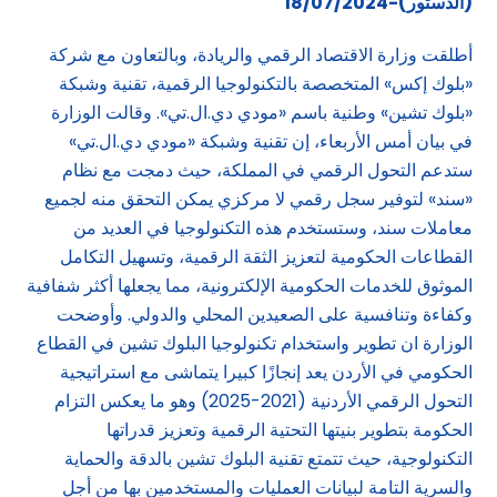
(الدستور)-18/07/2024
أطلقت وزارة الاقتصاد الرقمي والريادة، وبالتعاون مع شركة
«بلوك إكس» المتخصصة بالتكنولوجيا الرقمية، تقنية وشبكة
«بلوك تشين» وطنية باسم «مودي دي.ال.تي». وقالت الوزارة
في بيان أمس الأربعاء، إن تقنية وشبكة «مودي دي.ال.تي»
ستدعم التحول الرقمي في المملكة، حيث دمجت مع نظام
«سند» لتوفير سجل رقمي لا مركزي يمكن التحقق منه لجميع
معاملات سند، وستستخدم هذه التكنولوجيا في العديد من
القطاعات الحكومية لتعزيز الثقة الرقمية، وتسهيل التكامل
الموثوق للخدمات الحكومية الإلكترونية، مما يجعلها أكثر شفافية
وكفاءة وتنافسية على الصعيدين المحلي والدولي. وأوضحت
الوزارة ان تطوير واستخدام تكنولوجيا البلوك تشين في القطاع
الحكومي في الأردن يعد إنجازًا كبيرا يتماشى مع استراتيجية
التحول الرقمي الأردنية (2021-2025) وهو ما يعكس التزام
الحكومة بتطوير بنيتها التحتية الرقمية وتعزيز قدراتها
التكنولوجية، حيث تتمتع تقنية البلوك تشين بالدقة والحماية
والسرية التامة لبيانات العمليات والمستخدمين بها من أجل