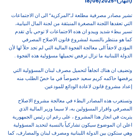
(النهار)-18/06/2025
تشير مصادر مصرفية مطلعة لـ”المركزية” الى ان الاجتماعات
التي تعقدها اللجنة المصغرة المنبثقة من لجنة المال النيابية،
تسير ببطء شديد ويبدو ان هذه الاجتماعات لا توحي بأي تقدم
كما هو منتظر بالنسبة لمشروع قانون الاصلاح المصرفي
المؤدي لاحقاً الى معالجة الفجوة المالية التي لم تجد حلاً لها لأن
الدولة اللبنانية ما تزال ترفض تحميلها مسؤولية هذه الفجوة .
وتضيف ان هناك اتجاهاً لتحميل مصرف لبنان المسؤولية التي
يرفضها حاكمه كريم سعيد خصوصاً في ما خصّ الطلب منه
إعداد مشروع قانون لاعادة الودائع للمودعين.
وتستغرب هذه المصادر البطء في معالجة مشروع الاصلاح
المصرفي واقرار المسؤولين به، لا سيما وزير المالية الذي
يتريث في انجاز هذا المشروع ، على رغم ان رئيس الجمهورية
اعلن ان الموضوع سيكون تشاركياً بالنسبة لتحديد المسؤولية
وهي ستكون بين الدولة اللبنانية ومصرف لبنان والمصارف، كما