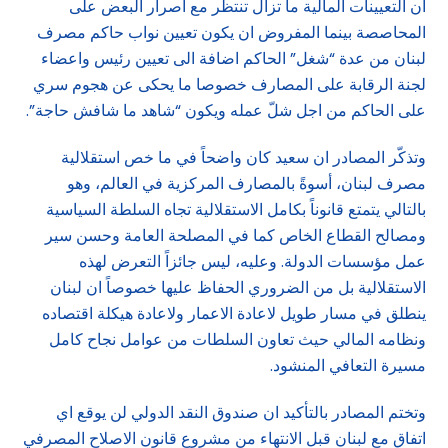
ان التعيينات المالية ما تزال تنتظر مع اصرار البعض على
المحاصصة بينما المفروض ان يكون تعيين نواب حاكم مصرف
لبنان من عدة “شغل” الحاكم اضافة الى تعيين رئيس واعضاء
لجنة الرقابة على المصارف خصوصا ما يحكى عن هجوم سري
على الحاكم من اجل شلّ عمله ويكون “شاهد ما شافش حاجة”.
وتذكّر المصادر ان سعيد كان واضحاً في ما خص استقلالية
مصرف لبنان، أسوةً بالمصارف المركزية في العالم، وهو
بالتالي يتمتع قانوناً بكامل الاستقلالية تجاه السلطة السياسية
ومصالح القطاع الخاص كما في المصلحة العامة وحسن سير
عمل مؤسسات الدولة. وعليه، ليس جائزاً التعرض لهذه
الاستقلالية بل من الضروري الحفاظ عليها خصوصاً ان لبنان
ينطلق في مسار طويل لاعادة الاعمار ولاعادة هيكلة اقتصاده
ونظامه المالي حيث تعاون السلطات من عوامل نجاح كامل
مسيرة التعافي المنشود.
وتختم المصادر بالتأكيد ان صندوق النقد الدولي لن يوقع اي
اتفاق مع لبنان قبل الانتهاء من مشروع قانون الاصلاح المصرفي