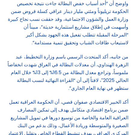
واوضح أن “أحد أسباب خفض البطالة جاءت نتيجة تخصيص
الحكومة تريليوناً ومئتي مليار دينار عراقي كسلة قروض ضمن
وزارة العمل والشؤون الاجتماعية، وقد حققت نسب نجاح كبيرة
وأسهمت في إطلاق مشاريع استثمارية حديثة”، مبيناً أن
“المرحلة المقبلة تتطلب تفعيل هذه الجهود بشكل أكبر
لاستيعاب طاقات الشباب وتحقيق تنمية مستدامة”.
من جانبه، أكد المتحدث الرسمي باسم وزارة التخطيط، عبد
الزهرة الهنداوي، أن معدلات البطالة في العراق شهدت انخفاضاً
ملموساً، وتراجع معدل البطالة من 16.5% إلى 13% خلال العام
الحالي 2025″، لافتاً إلى أن “القراءة النهائية لنسب البطالة
ستظهر في نهاية العام الجاري”.
أكد الخبير الاقتصادي صفوان قصي، أن الحكومة العراقية تعمل
ضمن برنامج اقتصادي متكامل يهدف إلى تمكين المصارف
العراقية العامة والخاصة من توسيع دورها في تمويل المشاريع
الصغيرة والمتوسطة وريادة الأعمال، وذلك بدعم من البنك
المركزي العراقي، بهدف تنشيط القطاع الخاص وتقليل الاعتماد