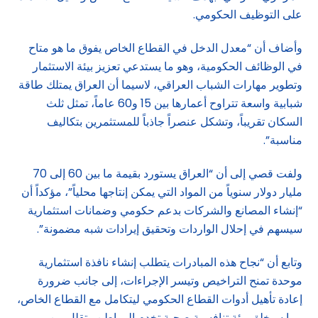
على التوظيف الحكومي.
وأضاف أن “معدل الدخل في القطاع الخاص يفوق ما هو متاح
في الوظائف الحكومية، وهو ما يستدعي تعزيز بيئة الاستثمار
وتطوير مهارات الشباب العراقي، لاسيما أن العراق يمتلك طاقة
شبابية واسعة تتراوح أعمارها بين 15 و60 عاماً، تمثل ثلث
السكان تقريباً، وتشكل عنصراً جاذباً للمستثمرين بتكاليف
مناسبة”.
ولفت قصي إلى أن “العراق يستورد بقيمة ما بين 60 إلى 70
مليار دولار سنوياً من المواد التي يمكن إنتاجها محلياً”، مؤكداً أن
“إنشاء المصانع والشركات بدعم حكومي وضمانات استثمارية
سيسهم في إحلال الواردات وتحقيق إيرادات شبه مضمونة”.
وتابع أن “نجاح هذه المبادرات يتطلب إنشاء نافذة استثمارية
موحدة تمنح التراخيص وتيسر الإجراءات، إلى جانب ضرورة
إعادة تأهيل أدوات القطاع الحكومي ليتكامل مع القطاع الخاص،
مما سيخلق بيئة تنافسية صحية تخدم المواطن وتقلل من