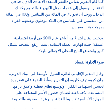
كما قام التقرير بقياس «الفقر المتعدد الأبعاد»، الذي يأخذ في
الاعتبار الوصول إلى خدمات مثل الكهرباء والتعليم وكذلك
الدخل، ووجد أن نحو 73 في المائة من اللبنانيين و100 في المائة
من المقيمين غير اللبنانيين في البلاد مؤهلون بوصفهم فقراء
بموجب هذا المقياس.
ودخلت لبنان ابتداءً من أواخر عام 2019 في أزمة اقتصادية
عميقة؛ حيث انهارت العملة اللبنانية، بينما ارتفع التضخم بشكل
كبير وانخفض الناتج المحلي الإجمالي للبلاد.
سوء الإدارة الفساد
وقال المدير الإقليمي لدائرة الشرق الأوسط في البنك الدولي،
جان كريستوف كاريه، إن التقرير يسلّط الضوء على «ضرورة
تحسين استهداف الفقراء وتوسيع نطاق تغطية وعمق برامج
المساعدة الاجتماعية لضمان حصول الأسر المحتاجة على
الموارد الأساسية لا سيما الغذاء، والرعاية الصحية، والتعليم».