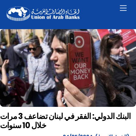
Skip
Men
to
content
البنك الدولي: الفقر في لبنان تضاعف 3 مرات
خلال 10 سنوات