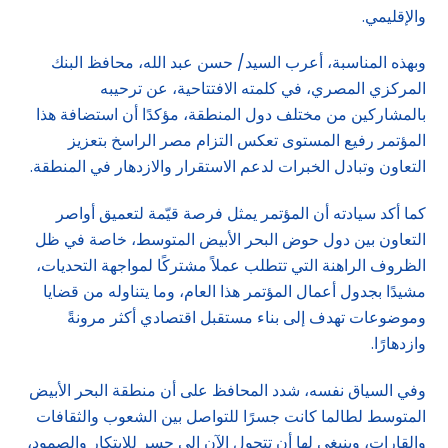
والإقليمي.
وبهذه المناسبة، أعرب السيد/ حسن عبد الله، محافظ البنك
المركزي المصري، في كلمته الافتتاحية، عن ترحيبه
بالمشاركين من مختلف دول المنطقة، مؤكدًا أن استضافة هذا
المؤتمر رفيع المستوى تعكس التزام مصر الراسخ بتعزيز
التعاون وتبادل الخبرات لدعم الاستقرار والازدهار في المنطقة.
كما أكد سيادته أن المؤتمر يمثل فرصة قيّمة لتعميق أواصر
التعاون بين دول حوض البحر الأبيض المتوسط، خاصة في ظل
الظروف الراهنة التي تتطلب عملاً مشتركًا لمواجهة التحديات،
مشيدًا بجدول أعمال المؤتمر هذا العام، وما يتناوله من قضايا
وموضوعات تهدف إلى بناء مستقبل اقتصادي أكثر مرونةً
وازدهارًا.
وفي السياق نفسه، شدد المحافظ على أن منطقة البحر الأبيض
المتوسط لطالما كانت جسرًا للتواصل بين الشعوب والثقافات
والقارات، وينبغي لها أن تتحول الآن إلى جسر للابتكار والصمود،