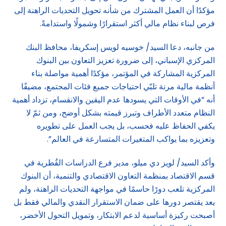
مؤكدًا أن العمل المشترك من شأنه تحويل التحديات الراهنة إلى
فرص لبناء نظام مالي أكثر استقرارًا وشمولًا واستدامةً.
من جانبه، دعا السيد/ خوسيه لويس إسكريفا، محافظ البنك
المركزي الإسباني، إلى ضرورة تعزيز التعاون بين البنوك
المركزية المشاركة في المؤتمر، مؤكدًا أهمية مواصلة بناء
أنظمة مالية مرنة تلبّي احتياجات جميع فئات المجتمع، مضيفًا
أنه “في الأوقات التي يسودها عدم اليقين والانقسام، تزداد أهمية
النظام متعدد الأطراف وتبرز قيمته بشكل أوضح، ومن ثمّ لا
يكفي الحفاظ عليه فحسب، بل يجب العمل على تطويره
وتعزيزه بما يواكب المتغيرات المتسارعة في العالم”.
وأكد السيد/ لويز دي ميلو، مدير فرع الدراسات القُطرية في
قسم الاقتصاد بمنظمة التعاون الاقتصادي والتنمية، أن البنوك
المركزية تلعب دورًا حاسمًا في مواجهة التحديات الراهنة، ولم
يعد يقتصر دورها على ضمان الاستقرار النقدي والمالي فقط بل
أصبحت ركيزة أساسية لدعم الابتكار، وتمويل التحول الأخضر،