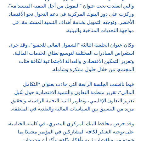
والتي انعقدت تحت عنوان “التمويل من أجل التنمية المستدامة”،
وركزت على دور البنوك المركزية في دعم التحول نحو الاقتصاد
الأخضر، وتوجيه التمويل لخدمة أهداف التنمية المستدامة، في
مواجهة التحديات المناخية والبيئية.
وكان عنوان الجلسة الثالثة “الشمول المالي للجميع”، وقد جرى
استعراض المبادرات المختلفة لتوسيع نطاق الخدمات المالية،
وتعزيز التمكين الاقتصادي والعدالة الاجتماعية لكافة فئات
المجتمع، من خلال حلول مبتكرة وشاملة.
فيما ناقشت الجلسة الرابعة التي جاءت بعنوان “التكامل
المالي”، تقرير منظمة التعاون والتنمية الاقتصادية حول سُبل
تعزيز التعاون الإقليمي، وتطوير البنية التحتية الرقمية، وتحقيق
مزيد من التنسيق بين السياسات المالية والنقدية في المنطقة.
وقد حرص محافظ البنك المركزي المصري، في كلمته الختامية،
على توجيه الشكر لكافة المشاركين في المؤتمر مشيدًا بما
شهده من مناقشات ثرية وأفكار بنّاءة، وأكد أن مخرجات