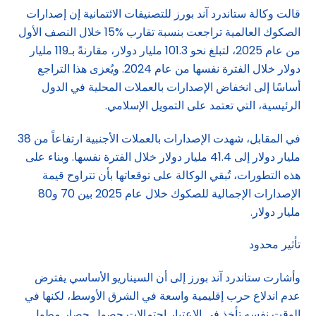
قالت وكالة ستاندرد آند بورز للتصنيفات الائتمانية إن إصدارات
الصكوك العالمية تراجعت بنسبة تقارب %15 خلال النصف الأول
من عام 2025، لتبلغ نحو 101.3 مليار دولار، مقارنةً بـ119 مليار
دولار خلال الفترة نفسها من عام 2024. ويُعزى هذا التراجع
أساسًا إلى انخفاض الإصدارات بالعملات المحلية في الدول
الرئيسية، التي تعتمد على التمويل الإسلامي.
في المقابل، شهدت الإصدارات بالعملات الأجنبية ارتفاعاً من 38
مليار دولار إلى 41.4 مليار دولار خلال الفترة نفسها. وبناء على
هذه التطورات، تُبقي الوكالة على توقعاتها بأن تتراوح قيمة
الإصدارات الإجمالية للصكوك خلال عام 2025 بين 70 و80
مليار دولار.
تأثير محدود
وأشارت ستاندرد آند بورز إلى أن السيناريو الأساسي يفترض
عدم اندلاع حرب إقليمية واسعة في الشرق الأوسط، لكنها في
الوقت نفسه تأخذ في الاعتبار احتمالات حصول حصار مطول