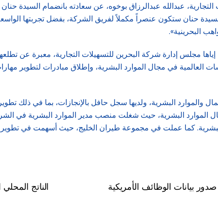
جارية، عبدالله عبدالرزاق بوخوه، عن سعادته بانضمام السيدة حنان إلى ف
يدة حنان ستكون عنصراً مكملاً لفريق الشركة، بفضل تجربتها الواسعة 
اهب البحرينية».
ها إياها مجلس إدارة شركة البحرين للتسهيلات التجارية، معبرة عن تطل
سات العالمية في مجال الموارد البشرية، وإطلاق مبادرات لتطوير مهارا
مال والموارد البشرية، ولديها سجل حافل بالإنجازات، بما في ذلك تطوير
مجال الموارد البشرية، حيث شغلت منصب مدير الموارد البشرية في الش
البشرية. كما عملت في مجموعة طيران الخليج، حيث أسهمت في تطوير است
الناتج المحلي الإجما