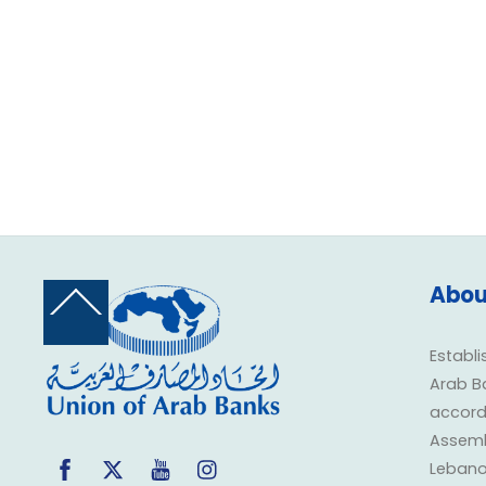
Abou
Back
To
Top
Establi
Arab B
accorda
Assembl
Facebook
Twitter
YouTube
Instagram
Lebano