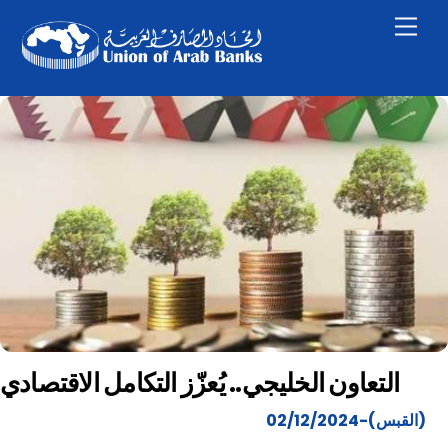
Skip
Men
to
content
التعاون الخليجي.. يُعزّز التكامل الاقتصادي
(القبس)-02/12/2024