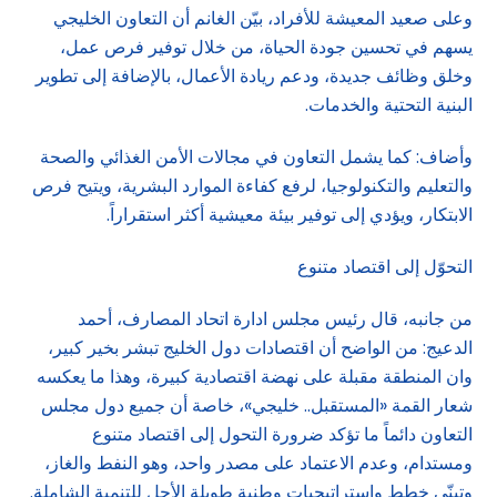
وعلى صعيد المعيشة للأفراد، بيّن الغانم أن التعاون الخليجي
يسهم في تحسين جودة الحياة، من خلال توفير فرص عمل،
وخلق وظائف جديدة، ودعم ريادة الأعمال، بالإضافة إلى تطوير
البنية التحتية والخدمات.
وأضاف: كما يشمل التعاون في مجالات الأمن الغذائي والصحة
والتعليم والتكنولوجيا، لرفع كفاءة الموارد البشرية، ويتيح فرص
الابتكار، ويؤدي إلى توفير بيئة معيشية أكثر استقراراً.
التحوّل إلى اقتصاد متنوع
من جانبه، قال رئيس مجلس ادارة اتحاد المصارف، أحمد
الدعيج: من الواضح أن اقتصادات دول الخليج تبشر بخير كبير،
وان المنطقة مقبلة على نهضة اقتصادية كبيرة، وهذا ما يعكسه
شعار القمة «المستقبل.. خليجي»، خاصة أن جميع دول مجلس
التعاون دائماً ما تؤكد ضرورة التحول إلى اقتصاد متنوع
ومستدام، وعدم الاعتماد على مصدر واحد، وهو النفط والغاز،
وتبنّي خطط واستراتيجيات وطنية طويلة الأجل للتنمية الشاملة.