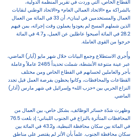
القطاع الخاص، التي وردت في تقرير المنظمة الدولية،
بالشراكة مع «الاتحاد العمالي العام» و«الاتحاد الوطني لنقابات
العمال والمستخدمين في لبنان»، أن 33 في المائة من العمال
الذين شملهم المسح لم يعودوا يعملون وقت إجرائه، بمن فيهم
28.2 في المائة أصبحوا عاطلين عن العمل، و4.7 في المائة
خرجوا من القوى العاملة.
وأُجري الاستطلاع وجمع البيانات خلال شهر مايو (أيار) الماضي،
عبر عينة متنوعة الأنشطة، شملت تحديداً 2485 عاملاً وعاملة
بأجر والعاملين لحسابهم في القطاع الخاص ومن مختلف
القطاعات والمحافظات، وكانوا يحظون بفرصة العمل قبل تجدد
النزاع الحربي بين «حزب الله» وإسرائيل في شهر مارس (آذار)
الماضي.
وظهرت شدّة خسائر الوظائف، بشكل خاص، بين العمال من
المحافظات المتأثرة بالنزاع في الجنوب اللبناني؛ إذ بلغت 76.5
في المائة بين سكان محافظة النبطية، و43.2 في المائة بين
سكان محافظة الجنوب. علماً بأن الأثر لم يقتصر على مناطق