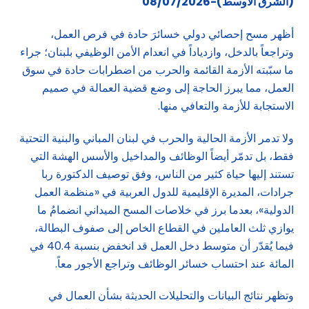
(الشرق الاوسط)-08/07/2026
أظهر مسح إحصائي دولي خسائرَ حادة في فرص العمل،
وتراجعاً بالدخل، وازدياداً في انعدام الأمن الوظيفي بلبنان؛ جراء
ما سبّبته الأزمة القائمة والحرب من اضطرابات حادة في سوق
العمل، مما يبرز الحاجة إلى وضع قضية العمالة في صميم
الاستجابة للأزمة والتعافي منها.
ولا تدمر الأزمة الحالية والحرب في لبنان المباني والبنية التحتية
فقط، بل تدمّر أيضاً الوظائف والمداخيل والأسس الهشة التي
تستند إليها حياة كثير من الناس، وفق توصيف الدكتورة ربا
جرادات، المديرة الإقليمية للدول العربية في «منظمة العمل
الدولية»، بعدما برز في خلاصات المسح الميداني انضمامُ ما
يوازي ثلث العاملين في القطاع الخاص إلى صفوف البطالة،
فيما يُقدّر أن متوسط دخل العمل قد انخفض بنسبة 40.4 في
المائة عند احتساب خسائر الوظائف وتراجع الأجور معاً.
وتظهر نتائج البيانات والتحليلات الحديثة بشأن العمال في