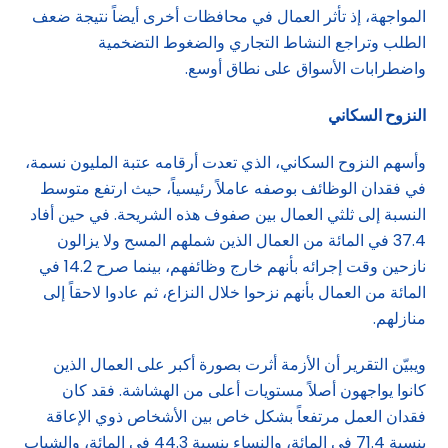
المواجهة، إذ تأثر العمال في محافظات أخرى أيضاً نتيجة ضعف
الطلب وتراجع النشاط التجاري والضغوط التضخمية
واضطرابات الأسواق على نطاق أوسع.
النزوح السكاني
وأسهم النزوح السكاني، الذي تعدت أرقامه عتبة المليون نسمة،
في فقدان الوظائف بوصفه عاملاً رئيسياً، حيث ارتفع متوسط
النسبة إلى ثلثي العمال بين صفوف هذه الشريحة. في حين أفاد
37.4 في المائة من العمال الذين شملهم المسح ولا يزالون
نازحين وقت إجرائه بأنهم خارج وظائفهم، بينما صرح 14.2 في
المائة من العمال بأنهم نزحوا خلال النزاع، ثم عادوا لاحقاً إلى
منازلهم.
ويبيّن التقرير أن الأزمة أثرت بصورة أكبر على العمال الذين
كانوا يواجهون أصلاً مستويات أعلى من الهشاشة. فقد كان
فقدان العمل مرتفعاً بشكل خاص بين الأشخاص ذوي الإعاقة
بنسبة 71.4 في المائة، والنساء بنسبة 44.3 في المائة، والشباب