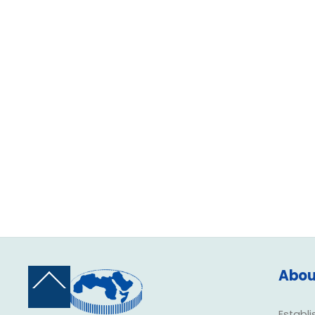
Abou
Back
To
Top
Establi