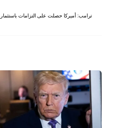
ترامب: أميركا حصلت على التزامات باستثمارات جديدة بأك