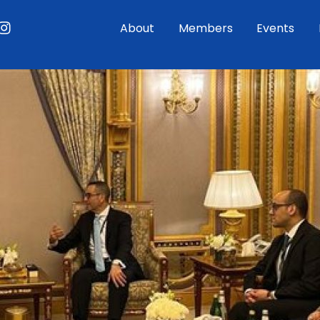
ouTube
Instagram
About
Members
Events