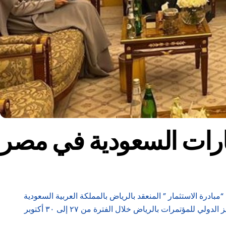
درة الاستثمار ” المنعقد بالرياض بالمملكة العربية السعودية
حيث يشارك الوزير في المنتدى نيابة عن الرئيس عبد الفتاح السيسي، رئيس جمهورية مصر العربية، ويعقد المنتدى بمركز الملك عبدالعزيز الدولي للمؤتمرات بالرياض خلال الفترة من ٢٧ إلى ٣٠ أكتوبر