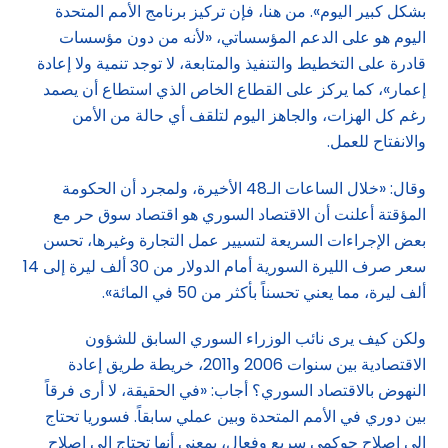
بشكل كبير اليوم». من هنا، فإن تركيز برنامج الأمم المتحدة
اليوم هو على الدعم المؤسساتي، «لأنه من دون مؤسسات
قادرة على التخطيط والتنفيذ والمتابعة، لا توجد تنمية ولا إعادة
إعمار»، كما يركز على القطاع الخاص الذي استطاع أن يصمد
رغم كل الهزات، والجاهز اليوم لتلقف أي حالة من الأمن
والانفتاح للعمل.
وقال: «خلال الساعات الـ48 الأخيرة، ولمجرد أن الحكومة
المؤقتة أعلنت أن الاقتصاد السوري هو اقتصاد سوق حر مع
بعض الإجراءات السريعة لتسيير عمل التجارة وغيرها، تحسن
سعر صرف الليرة السورية أمام الدولار من 30 ألف ليرة إلى 14
ألف ليرة، مما يعني تحسناً بأكثر من 50 في المائة».
ولكن كيف يرى نائب الوزراء السوري السابق للشؤون
الاقتصادية بين سنوات 2006 و2011، خريطة طريق إعادة
النهوض بالاقتصاد السوري؟ أجاب: «في الحقيقة، لا أرى فرقاً
بين دوري في الأمم المتحدة وبين عملي سابقاً. فسوريا تحتاج
إلى إصلاح حوكمي سريع وفعال، بمعنى أنها تحتاج إلى إصلاح