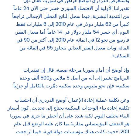
واستعرض الدردري الوضع الراهن في سوريا، فقال «إن
تقديراتنا الأولية أن الاقتصاد السوري خسر حتى الآن 24 عاماً
من التنمية البشرية، فيما سجل الناتج المحلي الإجمالي تراجعاً
كبيراً من 62 مليار دولار في عام 2010 إلى 8 مليارات فقط
اليوم، أي خسر 54 مليار دولار في 14 عاماً. أما معدل الفقر،
فارتفع من نحو 12 في المائة عام 2010 إلى أكثر من 90 في
المائة. وبات معدل الفقر الغذائي يتجاوز 65 في المائة من
السكان».
وإذ أوضح أن أمام سوريا مرحلة صعبة، قال إن تقديرات
البرنامج تشير إلى أنه من أصل 5 ملايين و500 ألف وحدة
سكنية، فإن نحو مليوني وحدة سكنية دمِّرت بالكامل أو جزئياً.
وعن تكلفة عملية إعادة الإعمار، أوضح الدردري أن احتساب
تكلفة إعادة بناء الوحدات السكنية يحتاج إلى تحديث، كون أسعار
البناء تختلف اليوم. لكنه شدد على أن أخطر ما جرى في سوريا
هو الضعف المؤسساتي مقارنةً بما كان عليه الوضع قبل عام
2011، «حيث كانت هناك مؤسسات دولة قوية، فيما تراجعت