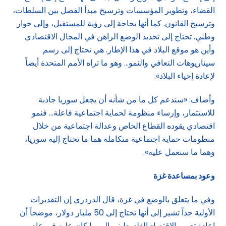
القضاء، وتطوير المؤسسات وترسيخ مبدأ الفصل بين السلطات،
وترسيخ القانون. كما أنها بحاجة إلى رؤية للمستقبل، وإلى حوار
وطني. تحتاج إلى تحديد الوضع الراهن في المجال الاقتصادي
وأين هو موقع البلاد في هذا الإطار. هي تحتاج إلى رسم
سيناريوهات التعافي والنمو… وهو ما تراه الأمم المتحدة أيضاً
لإعادة إحياء البلاد».
وأضاف: «سندعم كل ما من شأنه أن يجعل سوريا جاذبة
للاستثمار، وإرساء منظومة لحماية اجتماعية فاعلة… فنمو
اقتصادي يقوده القطاع الخاص وعدالة اجتماعية من خلال
منظومات حماية اجتماعية متكاملة هما ما تحتاج إليه سوريا،
وهما ما سنعمل عليه».
وعود بمساعدة غزة
وفي ما يتعلق بالوضع في غزة، قال الدردري إن التقديرات
الأولية جداً تشير إلى أنها تحتاج إلى 50 مليار دولار، موضحاً أن
إعادة تعويم الاقتصاد الفلسطيني إلى ما كان عليه في عام