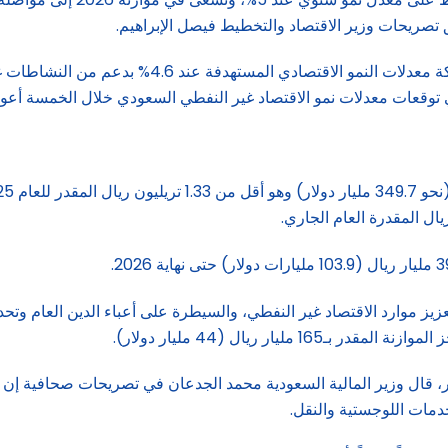
لإيرادات المستهدفة بقيمة 305.6 مليارات دولار، قال وزير المالية السعودية محمد الجدعان في ت
دمات اللوجستية والنقل.