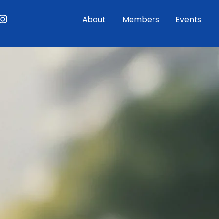
ouTube
Instagram
About
Members
Events