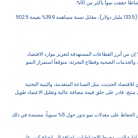
وساهمت الإيرادات غير النفطية في موازنة المملكة لعام 2025 بنسبة 45.9% من إجمالي الناتج المحلي بما يعادل 501 مليار ريال سعودي (133.5 مليار دولار)، مقابل نسبة مساهمة 39.9% بقيمة 502.5
 إن من أبرز القطاعات المستهدفة لتعزيز موارد الاقتصاد
، والخدمات الصحية وقطاع التجزئة، متوقعاً استمرار النمو
للاقتصاد الحديث، مثل الصناعة المتقدمة، والبنية التحتية
 منتج، قادر على خلق قيمة مضافة عالية وتقليل الاعتماد طويل
ويضيف القحطاني أنه رغم استمرار العجز المالي وبلوغ الدين العام نحو 354 مليار دولار، فإن السعودية تمكنت خلال السنوات الماضية من الحفاظ على معدلات نمو تدور حول 5% سنوياً، مستندة في ذلك
إدارة الدين وضبط الاحتياطيات، إضافة إلى انفتاح كبير على