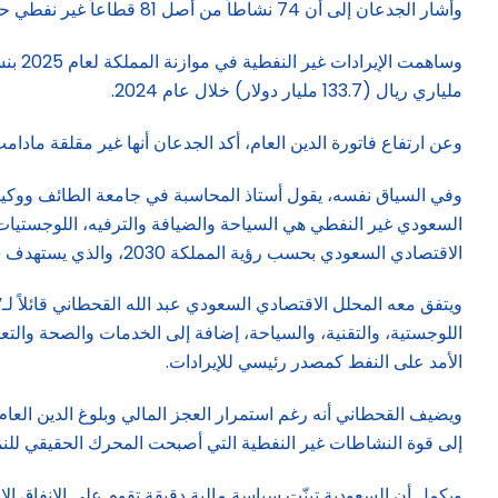
وأشار الجدعان إلى أن 74 نشاطاً من أصل 81 قطاعاً غير نفطي حقق نمواً سنوياً بأكثر من 5% خلال السنوات الخمس الماضية، منها 37 نشاطاً حققت نمواً بأكثر من 10%.
ملياري ريال (133.7 مليار دولار) خلال عام 2024.
وعن ارتفاع فاتورة الدين العام، أكد الجدعان أنها غير مقلقة مادامت تحت السيطر
وفي السياق نفسه، يقول أستاذ المحاسبة في جامعة الطائف ووكيل كلي
السعودي غير النفطي هي السياحة والضيافة والترفيه، اللوجستيات وال
الاقتصادي السعودي بحسب رؤية المملكة 2030، والذي يستهدف 4.6% خلال عام 2026، على أن يتجاوز 5% خلال الأعوام الأربعة التالية.
ويتفق معه المحلل الاقتصادي السعودي عبد الله القحطاني قائلاً لـ”
اللوجستية، والتقنية، والسياحة، إضافة إلى الخدمات والصحة والت
الأمد على النفط كمصدر رئيسي للإيرادات.
إلى قوة النشاطات غير النفطية التي أصبحت المحرك الحقيقي للنم
ويكمل أن السعودية تبنّت سياسة مالية دقيقة تقوم على الإنفاق الا