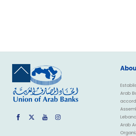
Abou
Back
To
Top
Establi
Arab B
accorda
Assembl
Facebook
Twitter
YouTube
Instagram
Lebano
Arab A
Organi