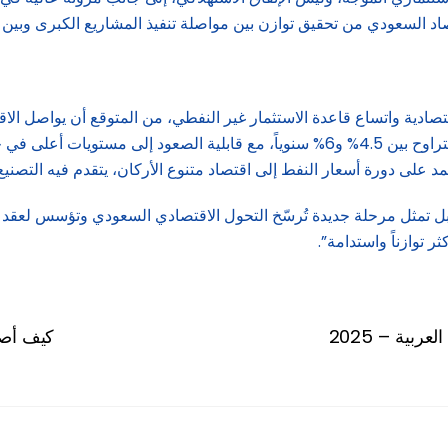
قتصاد السعودي من تحقيق توازن بين مواصلة تنفيذ المشاريع الكبرى وبين
صادية واتساع قاعدة الاستثمار غير النفطي، من المتوقع أن يواصل الا
الخمس المقبلة، وتشير التقديرات إلى إمكان تسجيل معدلات نمو تتراوح بين 4.5% و6% سن
عتمد على دورة أسعار النفط إلى اقتصاد متنوع الأركان، يتقدم فيه التص
ة 2026 ليست مجرد أرقام مالية، بل تمثل مرحلة جديدة تُرسّخ التحول الاقتصادي السعو
ر توازناً واستدامة”.
بية – 2025
كيف أصب