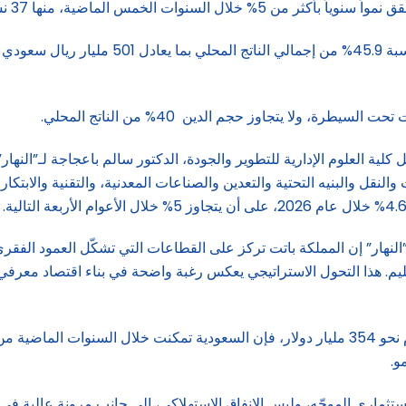
ة، ولا يتجاوز حجم الدين 40% من الناتج المحلي.
ة العلوم الإدارية للتطوير والجودة، الدكتور سالم باعجاجة لـ”النهار”
نقل والبنيه التحتية والتعدين والصناعات المعدنية، والتقنية والابتكار
النهار” إن المملكة باتت تركز على القطاعات التي تشكّل العمود الفقري 
عليم. هذا التحول الاستراتيجي يعكس رغبة واضحة في بناء اقتصاد معرفي
و.
ستثماري الموجّه، وليس الإنفاق الاستهلاكي، إلى جانب مرونة عالية في 