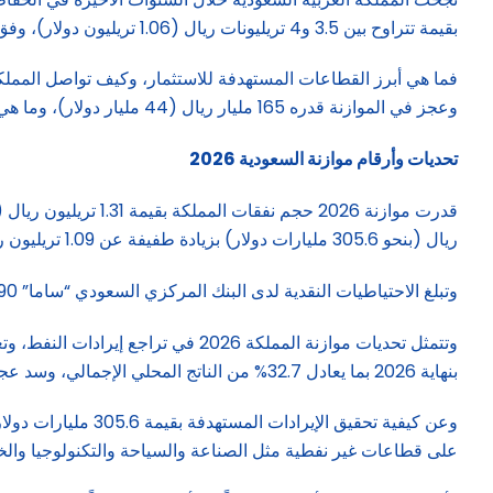
بقيمة تتراوح بين 3.5 و4 تريليونات ريال (1.06 تريليون دولار)، وفق تصريحات وزير الاقتصاد والتخطيط فيصل الإبراهيم.
وعجز في الموازنة قدره 165 مليار ريال (44 مليار دولار)، وما هي توقعات معدلات نمو الاقتصاد غير النفطي السعودي خلال الخمسة أعوام المقبلة؟
تحديات وأرقام موازنة السعودية 2026
ريال (بنحو 305.6 مليارات دولار) بزيادة طفيفة عن 1.09 تريليون ريال المقدرة العام الجاري.
وتبلغ الاحتياطيات النقدية لدى البنك المركزي السعودي “ساما” 390 مليار ريال (103.9 مليارات دولار) حتى نهاية 2026.
بنهاية 2026 بما يعادل 32.7% من الناتج المحلي الإجمالي، وسد عجز الموازنة المقدر بـ165 مليار ريال (44 مليار دولار).
وعن كيفية تحقيق ا
على قطاعات غير نفطية مثل الصناعة والسياحة والتكنولوجيا والخ