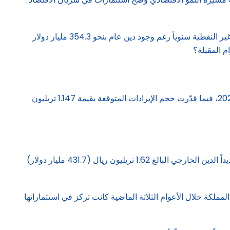
فما هي أبرز القطاعات المستهدفة للاستثمار، وكيف تواصل المملكة معدلات النمو الاقتصادي المستهدفة عند 4.6% بدعم من النشاطات غير النفطية سنوياً رغم وجود دين عام بنحو 354.3 مليار دولار
قدرت موازنة 2026 حجم نفقات المملكة بقيمة 1.31 تريليون ريال (نحو 349.7 مليار دولار) وهو أقل من 1.33 تريليون ريال المقدر للعام 2025، فيما قدّرت حجم الإيرادات المتوقعة بقيمة 1.147 تريليون
وتتمثل تحديات موازنة المملكة 2026 في تراجع إيرادات النفط، وتعزيز موارد الاقتصاد غير النفطي، والسيطرة على أعباء الدين العام وتحديداً الدين الخارجي البالغ 1.62 تريليون ريال (431.7 مليار دولار)
صريحات صحافية إن المملكة خلال الأعوام الثلاثة الماضية كانت تركز في استثماراتها