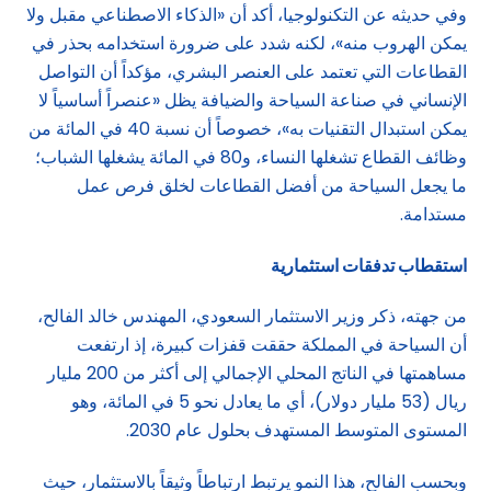
وفي حديثه عن التكنولوجيا، أكد أن «الذكاء الاصطناعي مقبل ولا
يمكن الهروب منه»، لكنه شدد على ضرورة استخدامه بحذر في
القطاعات التي تعتمد على العنصر البشري، مؤكداً أن التواصل
الإنساني في صناعة السياحة والضيافة يظل «عنصراً أساسياً لا
يمكن استبدال التقنيات به»، خصوصاً أن نسبة 40 في المائة من
وظائف القطاع تشغلها النساء، و80 في المائة يشغلها الشباب؛
ما يجعل السياحة من أفضل القطاعات لخلق فرص عمل
مستدامة.
استقطاب تدفقات استثمارية
من جهته، ذكر وزير الاستثمار السعودي، المهندس خالد الفالح،
أن السياحة في المملكة حققت قفزات كبيرة، إذ ارتفعت
مساهمتها في الناتج المحلي الإجمالي إلى أكثر من 200 مليار
ريال (53 مليار دولار)، أي ما يعادل نحو 5 في المائة، وهو
المستوى المتوسط المستهدف بحلول عام 2030.
وبحسب الفالح، هذا النمو يرتبط ارتباطاً وثيقاً بالاستثمار، حيث