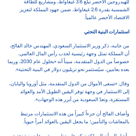
للهيدروجين الأخضر تبلغ 3.8 غيغاواط، ومشاريع للطاقة
الشمسية بقدرة 2.6 غيغاواط، ضمن جهود المملكة لتعزيز
الاقتصاد الأخضر عالمياً.
استثمارات البنية التحتي
من جانبه، ذكر وزير الاستثمار السعودي، المهندس خالد الفالح،
أن المملكة تمثل وجهة رئيسية لجذب رأس المال العالمي،
خصوصاً من الدول المتقدمة، مبيناً أنه «بحلول عام 2030، وربما
بعده بعامين، سيُستثمر نحو تريليون دولار في البنية التحتية».
وقال: «تسعى الأموال من الدول المتقدمة، مثل أوروبا واليابان،
إلى الاستثمار في وجهة توفر اليقين الطويل الأمد والعوائد
المستقرة، وتعدّ السعودية من أبرز هذه الوجهات».
وأضاف الفالح أن جزءاً كبيراً من هذه الاستثمارات مرتبط
بالمعاشات والتأمين؛ ما يجعل اليقين بالعوائد أمراً حيوياً.
وأشار إلى أن المملكة تركز على تطوير مشروعات بنية تحتية