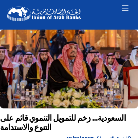
Skip
Men
to
content
السعودية… زخم للتمويل التنموي قائم على
التنوع والاستدامة