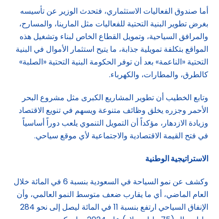
أما صندوق الفعاليات الاستثماري، فتحدث الوزير عن تأسيسه
بغرض تطوير البنية التحتية للفعاليات مثل المارينا، والمسارح،
والمرافق السياحية، وتمويل القطاع الخاص لبناء وتشغيل هذه
المواقع بتكلفة تمويلية جذابة، ما يتيح استثمار الأموال في البنية
التحتية «الناعمة» بعد أن توفر الحكومة البنية التحتية «الصلبة»
كالطرق، والمطارات، والكهرباء.
وتابع الخطيب أن تطوير المشاريع الكبرى مثل مشروع البحر
الأحمر وجزره يخلق وظائف متنوعة ويسهم في تنويع الاقتصاد
وزيادة الازدهار، مؤكداً أن التمويل التنموي يلعب دوراً أساسياً
في فتح القيمة الاقتصادية والاجتماعية لأي موقع سياحي.
الاستراتيجية الوطنية
وكشف عن نمو السياحة في السعودية بنسبة 6 في المائة خلال
العام الماضي، أي ما يقارب ضعف متوسط النمو العالمي، وأن
الإنفاق السياحي ارتفع بنسبة 11 في المائة ليصل إلى نحو 284