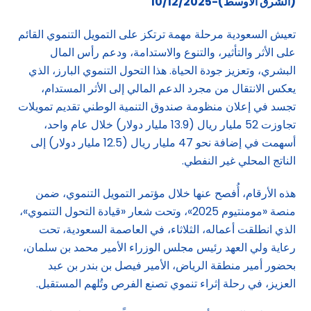
(الشرق الاوسط)-10/12/2025
تعيش السعودية مرحلة مهمة ترتكز على التمويل التنموي القائم
على الأثر والتأثير، والتنوع والاستدامة، ودعم رأس المال
البشري، وتعزيز جودة الحياة. هذا التحول التنموي البارز، الذي
يعكس الانتقال من مجرد الدعم المالي إلى الأثر المستدام،
تجسد في إعلان منظومة صندوق التنمية الوطني تقديم تمويلات
تجاوزت 52 مليار ريال (13.9 مليار دولار) خلال عام واحد،
أسهمت في إضافة نحو 47 مليار ريال (12.5 مليار دولار) إلى
الناتج المحلي غير النفطي.
هذه الأرقام، أُفصح عنها خلال مؤتمر التمويل التنموي، ضمن
منصة «مومنتيوم 2025»، وتحت شعار «قيادة التحول التنموي»،
الذي انطلقت أعماله، الثلاثاء، في العاصمة السعودية، تحت
رعاية ولي العهد رئيس مجلس الوزراء الأمير محمد بن سلمان،
بحضور أمير منطقة الرياض، الأمير فيصل بن بندر بن عبد
العزيز، في رحلة إثراء تنموي تصنع الفرص وتُلهم المستقبل.