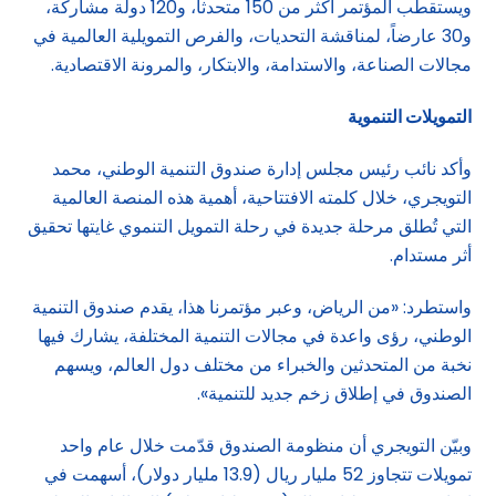
ويستقطب المؤتمر أكثر من 150 متحدثاً، و120 دولة مشاركة،
و30 عارضاً، لمناقشة التحديات، والفرص التمويلية العالمية في
مجالات الصناعة، والاستدامة، والابتكار، والمرونة الاقتصادية.
التمويلات التنموية
وأكد نائب رئيس مجلس إدارة صندوق التنمية الوطني، محمد
التويجري، خلال كلمته الافتتاحية، أهمية هذه المنصة العالمية
التي تُطلق مرحلة جديدة في رحلة التمويل التنموي غايتها تحقيق
أثر مستدام.
واستطرد: «من الرياض، وعبر مؤتمرنا هذا، يقدم صندوق التنمية
الوطني، رؤى واعدة في مجالات التنمية المختلفة، يشارك فيها
نخبة من المتحدثين والخبراء من مختلف دول العالم، ويسهم
الصندوق في إطلاق زخم جديد للتنمية».
وبيّن التويجري أن منظومة الصندوق قدّمت خلال عام واحد
تمويلات تتجاوز 52 مليار ريال (13.9 مليار دولار)، أسهمت في