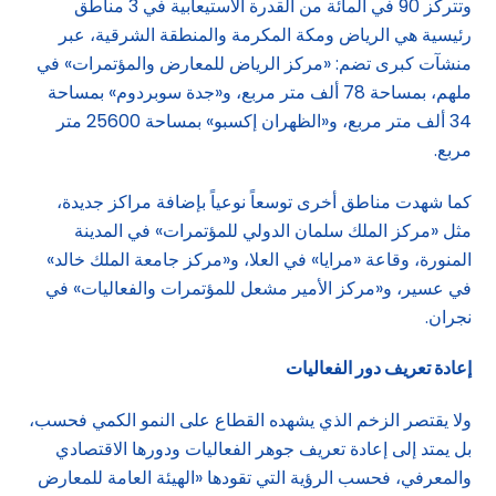
وتتركز 90 في المائة من القدرة الاستيعابية في 3 مناطق
رئيسية هي الرياض ومكة المكرمة والمنطقة الشرقية، عبر
منشآت كبرى تضم: «مركز الرياض للمعارض والمؤتمرات» في
ملهم، بمساحة 78 ألف متر مربع، و«جدة سوبردوم» بمساحة
34 ألف متر مربع، و«الظهران إكسبو» بمساحة 25600 متر
مربع.
كما شهدت مناطق أخرى توسعاً نوعياً بإضافة مراكز جديدة،
مثل «مركز الملك سلمان الدولي للمؤتمرات» في المدينة
المنورة، وقاعة «مرايا» في العلا، و«مركز جامعة الملك خالد»
في عسير، و«مركز الأمير مشعل للمؤتمرات والفعاليات» في
نجران.
إعادة تعريف دور الفعاليات
ولا يقتصر الزخم الذي يشهده القطاع على النمو الكمي فحسب،
بل يمتد إلى إعادة تعريف جوهر الفعاليات ودورها الاقتصادي
والمعرفي، فحسب الرؤية التي تقودها «الهيئة العامة للمعارض