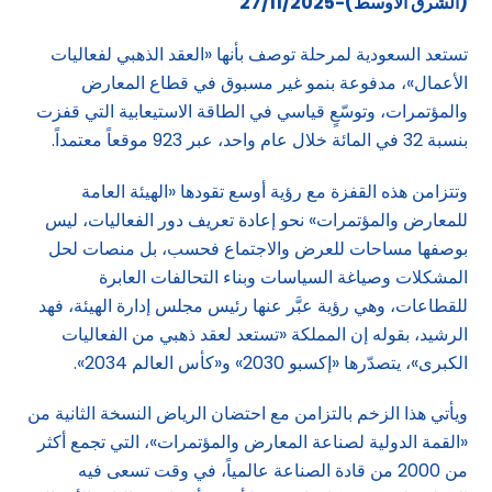
(الشرق الاوسط)-27/11/2025
تستعد السعودية لمرحلة توصف بأنها «العقد الذهبي لفعاليات
الأعمال»، مدفوعة بنمو غير مسبوق في قطاع المعارض
والمؤتمرات، وتوسّعٍ قياسي في الطاقة الاستيعابية التي قفزت
بنسبة 32 في المائة خلال عام واحد، عبر 923 موقعاً معتمداً.
وتتزامن هذه القفزة مع رؤية أوسع تقودها «الهيئة العامة
للمعارض والمؤتمرات» نحو إعادة تعريف دور الفعاليات، ليس
بوصفها مساحات للعرض والاجتماع فحسب، بل منصات لحل
المشكلات وصياغة السياسات وبناء التحالفات العابرة
للقطاعات، وهي رؤية عبَّر عنها رئيس مجلس إدارة الهيئة، فهد
الرشيد، بقوله إن المملكة «تستعد لعقد ذهبي من الفعاليات
الكبرى»، يتصدّرها «إكسبو 2030» و«كأس العالم 2034».
ويأتي هذا الزخم بالتزامن مع احتضان الرياض النسخة الثانية من
«القمة الدولية لصناعة المعارض والمؤتمرات»، التي تجمع أكثر
من 2000 من قادة الصناعة عالمياً، في وقت تسعى فيه