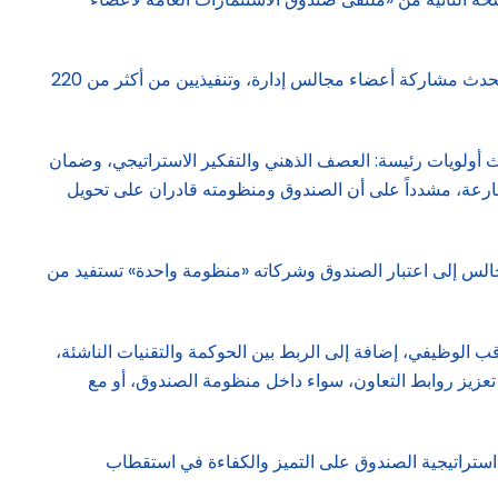
وركّز الملتقى على تعزيز أداء مجالس إدارات الشركات، وترسيخ التعاون بين شركات محفظة الصندوق، وسائر أصحاب المصلحة. وشهد الحدث مشاركة أعضاء مجالس إدارة، وتنفيذيين من أكثر من 220
اث أولويات رئيسة: العصف الذهني والتفكير الاستراتيجي، وضمان
متسارعة، مشدداً على أن الصندوق ومنظومته قادران على تحويل
لمجالس إلى اعتبار الصندوق وشركاته «منظومة واحدة» تستفيد من
 الوظيفي، إضافة إلى الربط بين الحوكمة والتقنيات الناشئة،
تعزيز روابط التعاون، سواء داخل منظومة الصندوق، أو مع
د استراتيجية الصندوق على التميز والكفاءة في استقطاب