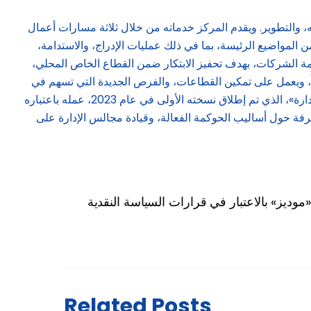
 المؤسسي، والذي يشمل أيضاً «مركز الحوكمة» الذي أُسس عام 2020 ليكون منصة للتوجيه، والتطوير. ويقدم المركز خدماته من خلال ثلاثة مسارات أعمال
ة الفكرية. ويوفر المركز أكثر من 70 برنامجاً متخصصاً في مجموعة من المواضيع الرئيسة، بما في ذلك عمليات الإدراج، والاستدامة،
ة الشركات، بهدف تحفيز الابتكار ضمن القطاع الخاص المحلي،
يراً، ويعمل على تمكين القطاعات، والفرص الجديدة التي تسهم في
رسم ملامح الاقتصاد العالمي، ودفع عجلة التحول الاقتصادي في المملكة. ويواصل «ملتقى صندوق الاستثمارات العامة لأعضاء مجالس الإدارة»، الذي تم إطلاق نسخته الأولى في عام 2023، عمله باعتباره
رفة حول أساليب الحوكمة الفعالة، وقيادة مجالس الإدارة على
وديز» بالاعتبار في قرارات السياسة النقدية
Related Posts