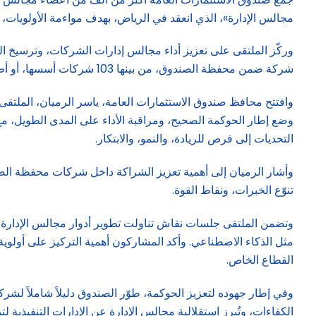
مجالس الإدارة»، الذي انعقد في الرياض، بهدف مواءمة الأولويات،
شركة ضمن محفظة الصندوق، من بينها 103 شركات أسسها، أو أطلقها الصندوق لدعم التحول الاقتصادي في المملكة.
وافتتح محافظ صندوق الاستثمارات العامة، ياسر الرميان، الملتقى 
وضع إطار الحوكمة الصحيح، ومراقبة الأداء على المدى الطويل، مع 
التحديات إلى فرص للريادة، والنمو، والابتكار.
وأشار الرميان إلى أهمية تعزيز الشراكة داخل شركات محفظة الصند
تنوّع الخبرات، ونقاط القوة.
وتضمن الملتقى جلسات نقاش تناولت تطوير أدوار مجالس الإدارة، و
مثل الذكاء الاصطناعي. وأكد المشاركون أهمية التركيز على أولوي
القطاع الخاص.
وفي إطار جهوده لتعزيز الحوكمة، طوّر الصندوق دليلاً شاملاً لشر
الكفاءات، وتُبرز استقلالية مجالس الإدارة عن الإدارات التنفيذية لت