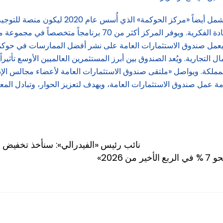
ويعد الملتقى جزءاً من برنامج الصندوق للتميّز
رئيسة، تضم برامج التطوير، والخدمات الاستشارية، والأبحاث والقياد
 ويعمل صندوق الاستثمارات العامة على نشر أفضل الممارسات في حوكم
ال التجارية. ويُعد الصندوق بين أبرز المستثمرين العالميين الأوسع تأث
مة عمل صندوق الاستثمارات العامة، ويهدف لتعزيز الحوار، وتبادل المع
نائب رئيس «الفيدرالي»: سنأخذ تخفيض «م
 2026