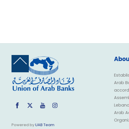
Abou
Back
To
Top
Establi
Arab B
accorda
Assembl
Facebook
Twitter
YouTube
Instagram
Lebano
Arab A
Organi
Powered by
UAB Team