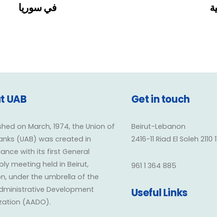
ية
في سوريا
t UAB
Get in touch
shed on March, 1974, the Union of
Beirut-Lebanon
anks (UAB) was created in
2416-11 Riad El Soleh 2110 
nce with its first General
y meeting held in Beirut,
961 1 364 885
n, under the umbrella of the
dministrative Development
Useful Links
zation (AADO).