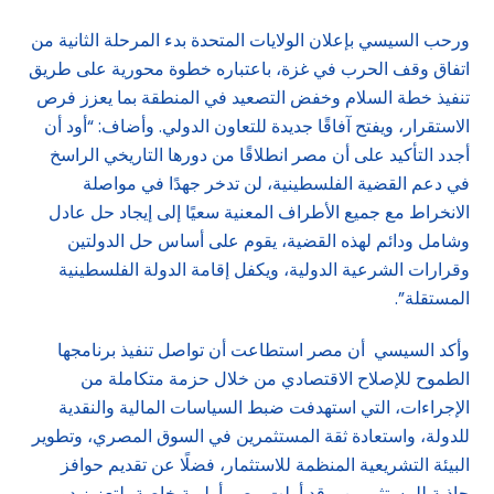
ورحب السيسي بإعلان الولايات المتحدة بدء المرحلة الثانية من
اتفاق وقف الحرب في غزة، باعتباره خطوة محورية على طريق
تنفيذ خطة السلام وخفض التصعيد في المنطقة بما يعزز فرص
الاستقرار، ويفتح آفاقًا جديدة للتعاون الدولي. وأضاف: “أود أن
أجدد التأكيد على أن مصر انطلاقًا من دورها التاريخي الراسخ
في دعم القضية الفلسطينية، لن تدخر جهدًا في مواصلة
الانخراط مع جميع الأطراف المعنية سعيًا إلى إيجاد حل عادل
وشامل ودائم لهذه القضية، يقوم على أساس حل الدولتين
وقرارات الشرعية الدولية، ويكفل إقامة الدولة الفلسطينية
المستقلة”.
وأكد السيسي أن مصر استطاعت أن تواصل تنفيذ برنامجها
الطموح للإصلاح الاقتصادي من خلال حزمة متكاملة من
الإجراءات، التي استهدفت ضبط السياسات المالية والنقدية
للدولة، واستعادة ثقة المستثمرين في السوق المصري، وتطوير
البيئة التشريعية المنظمة للاستثمار، فضلًا عن تقديم حوافز
جاذبة للمستثمرين. وقد أولت مصر أولوية خاصة، لتعزيز دور