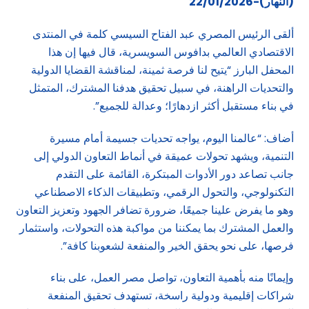
(النهار)-22/01/2026
ألقى الرئيس المصري عبد الفتاح السيسي كلمة في المنتدى
الاقتصادي العالمي بدافوس السويسرية، قال فيها إن هذا
المحفل البارز “يتيح لنا فرصة ثمينة، لمناقشة القضايا الدولية
والتحديات الراهنة، في سبيل تحقيق هدفنا المشترك، المتمثل
في بناء مستقبل أكثر ازدهارًا؛ وعدالة للجميع”.
أضاف: “عالمنا اليوم، يواجه تحديات جسيمة أمام مسيرة
التنمية، ويشهد تحولات عميقة في أنماط التعاون الدولي إلى
جانب تصاعد دور الأدوات المبتكرة، القائمة على التقدم
التكنولوجي، والتحول الرقمي، وتطبيقات الذكاء الاصطناعي
وهو ما يفرض علينا جميعًا، ضرورة تضافر الجهود وتعزيز التعاون
والعمل المشترك بما يمكننا من مواكبة هذه التحولات، واستثمار
فرصها، على نحو يحقق الخير والمنفعة لشعوبنا كافة”.
وإيمانًا منه بأهمية التعاون، تواصل مصر العمل، على بناء
شراكات إقليمية ودولية راسخة، تستهدف تحقيق المنفعة