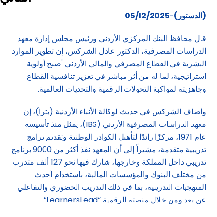
(الدستور)-05/12/2025
قال محافظ البنك المركزي الأردني ورئيس مجلس إدارة معهد
الدراسات المصرفية، الدكتور عادل الشركس، إن تطوير الموارد
البشرية في القطاع المصرفي والمالي الأردني أصبح أولوية
استراتيجية، لما له من أثر مباشر في تعزيز تنافسية القطاع
وجاهزيته لمواكبة التحولات الرقمية والتحديات العالمية.
وأضاف الشركس في حديث لوكالة الأنباء الأردنية (بترا)، إن
معهد الدراسات المصرفية الأردني (IBS)، يمثل منذ تأسيسه
عام 1971، مركزًا رائدًا لتأهيل الكوادر الوطنية وتقديم برامج
تدريبية متقدمة، مشيراً إلى أن المعهد نفذ أكثر من 9000 برنامج
تدريبي داخل المملكة وخارجها، شارك فيها نحو 127 ألف متدرب
من مختلف البنوك والمؤسسات المالية، باستخدام أحدث
المنهجيات التدريبية، بما في ذلك التدريب الحضوري والتفاعلي
عن بعد ومن خلال منصته الرقمية “LearnersLead”.