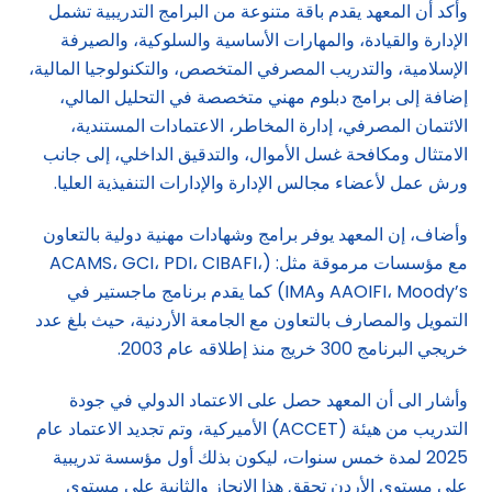
وأكد أن المعهد يقدم باقة متنوعة من البرامج التدريبية تشمل
الإدارة والقيادة، والمهارات الأساسية والسلوكية، والصيرفة
الإسلامية، والتدريب المصرفي المتخصص، والتكنولوجيا المالية،
إضافة إلى برامج دبلوم مهني متخصصة في التحليل المالي،
الائتمان المصرفي، إدارة المخاطر، الاعتمادات المستندية،
الامتثال ومكافحة غسل الأموال، والتدقيق الداخلي، إلى جانب
ورش عمل لأعضاء مجالس الإدارة والإدارات التنفيذية العليا.
وأضاف، إن المعهد يوفر برامج وشهادات مهنية دولية بالتعاون
مع مؤسسات مرموقة مثل: (ACAMS، GCI، PDI، CIBAFI،
AAOIFI، Moody’s وIMA) كما يقدم برنامج ماجستير في
التمويل والمصارف بالتعاون مع الجامعة الأردنية، حيث بلغ عدد
خريجي البرنامج 300 خريج منذ إطلاقه عام 2003.
وأشار الى أن المعهد حصل على الاعتماد الدولي في جودة
التدريب من هيئة (ACCET) الأميركية، وتم تجديد الاعتماد عام
2025 لمدة خمس سنوات، ليكون بذلك أول مؤسسة تدريبية
على مستوى الأردن تحقق هذا الإنجاز والثانية على مستوى