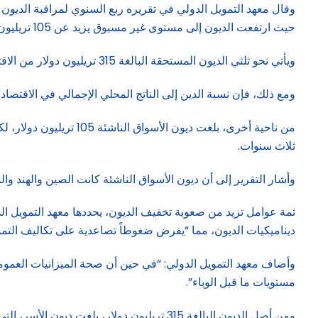
حيث ارتفعت الديون إلى مستوى غير مسبوق يزيد عن 105 تريليون دولار – أي أكثر بـ 55 تريليون دولار مما كانت عليه قبل عقد من الزمن”.
ويأتي نحو ثلثي الديون المستحقة البالغة 315 تريليون دولار من الاقتصادات المتقدمة، وتساهم اليابان والولايات المتحدة بأكبر قدر في كومة الديون هذه.
ومع ذلك، فإن نسبة الدين إلى الناتج المحلي الإجمالي في الاقتصاد
ثلاث سنوات.
وأشار التقرير إلى أن ديون الأسواق الناشئة كانت الصين والهند وا
ثمة عوامل تزيد من صعوبة تخفيف الديون، يحددها معهد التمويل الدو
ديناميكيات الديون، مما “يفرض ضغوطاً تصاعدية على تكاليف التموي
وأضاف معهد التمويل الدولي: “في حين أن صحة الميزانيات العمومي
مستويات ما قبل الوباء”.
ومن أصل الديون البالغة 315 تريليون دولار، بلغت ديون الأسر، التي تشمل الرهون العقارية وبطاقات الائتمان وديون الطلاب، من بين أمور أخرى، 59.1 تريليون دولار.