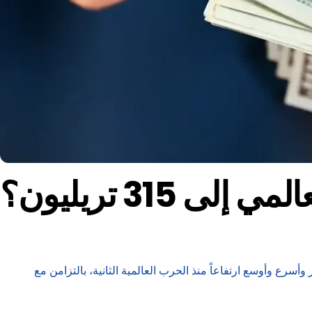
315 تريليون؟
ة هذه أكبر وأسرع وأوسع ارتفاعاً منذ الحرب العالمية الثانية، بالتزامن مع