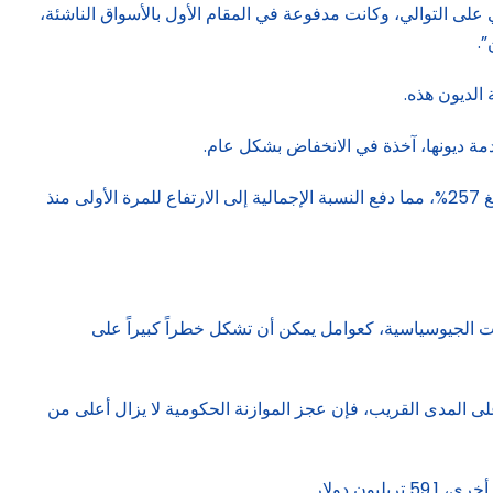
ادر في عام 2017: “تمثل هذه الزيادة الارتفاع الفصلي الثاني على التوالي، وكانت مدفوعة في المقام الأول بالأسواق الناشئة،
خدمة ديونها، آخذة في الانخفاض بشكل عام.
من ناحية أخرى، بلغت ديون الأسواق الناشئة 105 تريليون دولار، لكن نسبة الدين إلى الناتج المحلي الإجمالي بلغت مستوى مرتفعاً جديداً بلغ 257%، مما دفع النسبة الإجمالية إلى الارتفاع للمرة الأولى منذ
رات الجيوسياسية، كعوامل يمكن أن تشكل خطراً كبيراً على
لى المدى القريب، فإن عجز الموازنة الحكومية لا يزال أعلى من