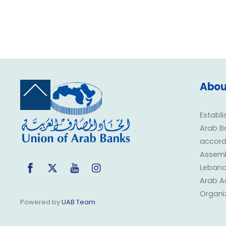
Abou
Back
To
Top
Establi
Arab B
accorda
Assembl
Facebook
Twitter
YouTube
Instagram
Lebano
Arab A
Organi
Powered by
UAB Team