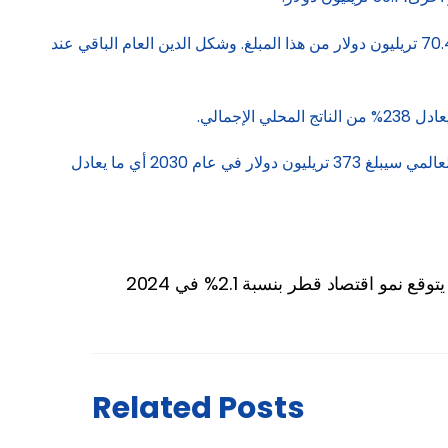
من جانب آخر، بلغت ديون الأعمال، التي تستخدمها الشركات لتمويل عملياتها ونموها، 164.5 تريليون دولار، ويشكل القطاع المالي وحده 70.4 تريليون دولار من هذا المبلغ. وشكل الدين العام الباقي عند
وأوضحت الوكالة أنه مع إضافة الديون اللازمة لتمويل التحول المناخي والرقمي ومواجهة الشيخوخة البالغة 37 تريليون دولار، فإن الدين العالمي سيبلغ 373 تريليون دولار في عام 2030 أي ما يعادل
قع نمو اقتصاد قطر بنسبة 2.1% في 2024
Related Posts