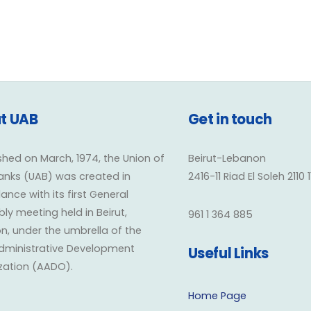
t UAB
Get in touch
shed on March, 1974, the Union of
Beirut-Lebanon
anks (UAB) was created in
2416-11 Riad El Soleh 2110 
nce with its first General
y meeting held in Beirut,
961 1 364 885
n, under the umbrella of the
dministrative Development
Useful Links
zation (AADO).
Home Page