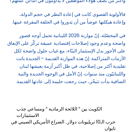
وأكثر من نصف هؤلاء الموظفين لا يُداومون في أماكن عملهم؟
فالأولوية القصوى كانت في إعادة النظر في حجم الدولة،
وإعادة هيكلتها عوضاً من أن يَدوروا في الحلقة المفرغة عينها.
في المحصّلة، إنّ موازنة 2026 اللبنانية تحمل أوجه قصور
واضحة وعدم وجود إصلاحات إقتصادية عميقة تركّز على الإنفاق
على الأجور بدل الإستثمار البنّاء، مع غياب حلول واضحة لكل
الأزمات المتراكمة. إنّ هذه الموازنة القديمة – الجديدة باتت
تقليدية أكثر من إصلاحية، في ظل أكبر أزمة يعيشها لبنان
واللبنانيّون منذ سنوات. إنّ الأمل في الوجوه الجديدة والنية
الصافية بدأت تتبخّر، حيث رجعت حليمة إلى عادتها القديمة.
الكويت بين ” اللائحة الرمادية ” ومساعي جذب
الاستثمارات
حرب الـ10 تريليونات دولار.. الصراع الأمريكي الصيني في
تايوان