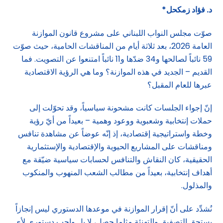
د. فؤاد زمكحل*
صوّت مجلس النواب اللبناني على مشروع قانون الموازنة
العامة 2026، بعد ثلاثة أيام من المناقشات الحامية، حيث صوّت
59 نائباً لصالحها و34 ضدّها و11 نائباً امتنعوا عن التصويت. فما
القديم – الجديد في هذه الموازنة؟ وما هي الرؤية الاقتصادية
عبرها للعام المقبل؟
إنّ إجواء الجلسات كانت مشحونة سياسياً، وقد تحوّلت إلى
حملات إنتخابية وشعبوية ووعود وهمية – بعيداً من أيّ رؤية
وخطة واستراتيجية إقتصادية، إذ إنّه عوضاً عن مشاهدة تنافس
ومناقشات على المشاريع الحيوية والإقتصادية والإستثمارية
الحقيقية، كان النقاش والتنافس لحسابات سياسية ضيّقة مع
أهداف إنتخابية، بعيداً من مطالب الشعب المنهوب والمنكوب
والمذلول.
نُشدِّد على أنّ إقرار الموازنة في موعدها الدستوري ليس إنجازاً
يستحق التصفيق والتهنئة مثلما حصل، لا بل واجب دستوري لأي