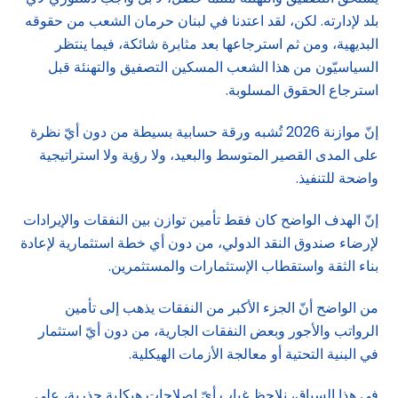
بلد لإدارته. لكن، لقد اعتدنا في لبنان حرمان الشعب من حقوقه
البديهية، ومن ثم استرجاعها بعد مثابرة شائكة، فيما ينتظر
السياسيّون من هذا الشعب المسكين التصفيق والتهنئة قبل
استرجاع الحقوق المسلوبة.
إنّ موازنة 2026 تُشبه ورقة حسابية بسيطة من دون أيّ نظرة
على المدى القصير المتوسط والبعيد، ولا رؤية ولا استراتيجية
واضحة للتنفيذ.
إنّ الهدف الواضح كان فقط تأمين توازن بين النفقات والإيرادات
لإرضاء صندوق النقد الدولي، من دون أي خطة استثمارية لإعادة
بناء الثقة واستقطاب الإستثمارات والمستثمرين.
من الواضح أنّ الجزء الأكبر من النفقات يذهب إلى تأمين
الرواتب والأجور وبعض النفقات الجارية، من دون أيّ استثمار
في البنية التحتية أو معالجة الأزمات الهيكلية.
في هذا السياق، نلاحظ غياب أيّ إصلاحات هيكلية جذرية، على