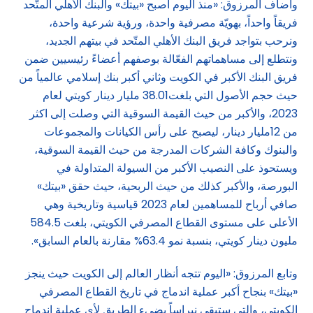
وأضاف المرزوق: «منذ اليوم أصبح «بيتك» والبنك الأهلي المتّحد
فريقاً واحداً، بهويّة مصرفية واحدة، ورؤية شرعية واحدة،
ونرحب بتواجد فريق البنك الأهلي المتّحد في بيتهم الجديد،
ونتطلع إلى مساهماتهم الفعّالة بوصفهم أعضاءً رئيسيين ضمن
فريق البنك الأكبر في الكويت وثاني أكبر بنك إسلامي عالمياً من
حيث حجم الأصول التي بلغت38.01 مليار دينار كويتي لعام
2023، والأكبر من حيث القيمة السوقية التي وصلت إلى اكثر
من 12مليار دينار، ليصبح على رأس الكيانات والمجموعات
والبنوك وكافة الشركات المدرجة من حيث القيمة السوقية،
ويستحوذ على النصيب الأكبر من السيولة المتداولة في
البورصة، والأكبر كذلك من حيث الربحية، حيث حقق «بيتك»
صافي أرباح للمساهمين لعام 2023 قياسية وتاريخية وهي
الأعلى على مستوى القطاع المصرفي الكويتي، بلغت 584.5
مليون دينار كويتي، بنسبة نمو 63.4% مقارنة بالعام السابق».
وتابع المرزوق: «اليوم تتجه أنظار العالم إلى الكويت حيث ينجز
«بيتك» بنجاح أكبر عملية اندماج في تاريخ القطاع المصرفي
الكويتي، والتي ستبقى نبراساً يضيء الطريق لأي عملية اندماج