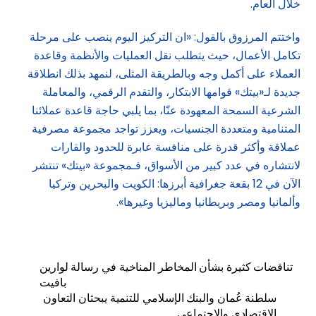
خلال العام.
واختتم المرزوق بالقول: «ان التركيز اليوم ينصب على مرحلة
تكامل الأعمال، حيث يتطلب نقل العمليات والأنظمة وقاعدة
العملاء على أكمل وجه وبالطريقة المثلى، لنمهد بذلك انطلاقة
جديدة لـ«بيتك» قوامها الابتكار، والتقدم الرقمي، والمعاملة
الشرعية السمحة المعهودة عنّا، بما يلبي حاجة قاعدة عملائنا
المتنامية ومتعددة الجنسيات، ويعزز تواجد مجموعة مصرفية
عملاقة وأكثر قدرة على منافسة عابرة للحدود والقارات
لانتشاره في عدد كبير من الأسواق، فـمجموعة «بيتك» تنتشر
الآن في 12 بقعة جغرافية أبرزها: الكويت والبحرين وتركيا
وألمانيا ومصر وبريطانيا وماليزيا وغيرها».
تناقضات كثيرة بشأن المخاطر المناخية في رسالة لوارين
بافيت
سلطنة عُمان والبنك الإسلامي للتنمية يبحثان التعاون
الاقتصادي والاجتماعي