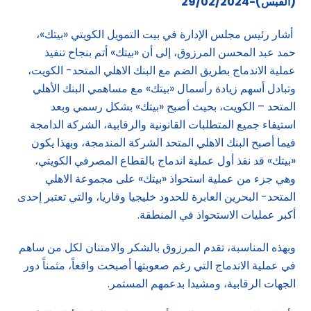
(القبس)-29/02/2024
أشار رئيس مجلس الإدارة في بيت التمويل الكويتي «بيتك»،
حمد عبد المحسن المرزوق، إلى أن «بيتك» أتم بنجاح تنفيذ
عملية الاندماج بطريق الضم مع البنك الاهلي المتحد- الكويت،
وتبادل أسهم زيادة رأسمال «بيتك» مع مساهمي البنك الأهلي
المتحد – الكويت، بحيث أصبح «بيتك» بشكل رسمي وبعد
استيفاء جميع المتطلبات القانونية والرقابية، الشركة الدامجة
فيما أصبح البنك الاهلي المتحد الشركة المندمجة، وبهذا يكون
«بيتك» قد نفذ أول عملية اندماج بالقطاع المصرفي الكويتي،
وهي جزء من عملية استحواذ «بيتك» على مجموعة الاهلي
المتحد- البحرين العابرة للحدود خليجيا وقاريا، والتي تعتبر إحدى
أكبر عمليات الاستحواذ في المنطقة.
وبهذه المناسبة، تقدم المرزوق بالشكر والامتنان لكل من ساهم
في عملية الاندماج التي رغم صعوبتها أصبحت واقعاً، مثمناً دور
الجهات الرقابية، ومشيدا بدعمهم المستمر.