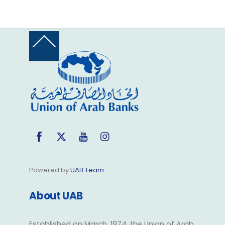
Back
To
Top
Facebook
Twitter
YouTube
Instagram
Powered by
UAB Team
About UAB
Established on March, 1974, the Union of Arab