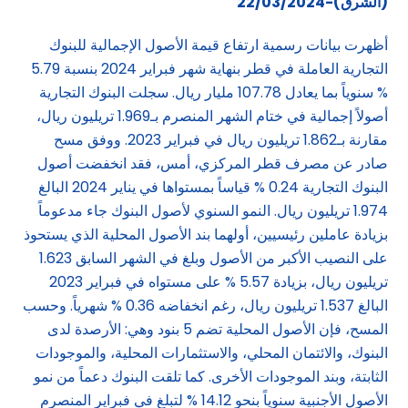
(الشرق)-22/03/2024
أظهرت بيانات رسمية ارتفاع قيمة الأصول الإجمالية للبنوك
التجارية العاملة في قطر بنهاية شهر فبراير 2024 بنسبة 5.79
% سنوياً بما يعادل 107.78 مليار ريال. سجلت البنوك التجارية
أصولاً إجمالية في ختام الشهر المنصرم بـ1.969 تريليون ريال،
مقارنة بـ1.862 تريليون ريال في فبراير 2023. ووفق مسح
صادر عن مصرف قطر المركزي، أمس، فقد انخفضت أصول
البنوك التجارية 0.24 % قياساً بمستواها في يناير 2024 البالغ
1.974 تريليون ريال. النمو السنوي لأصول البنوك جاء مدعوماً
بزيادة عاملين رئيسيين، أولهما بند الأصول المحلية الذي يستحوذ
على النصيب الأكبر من الأصول وبلغ في الشهر السابق 1.623
تريليون ريال، بزيادة 5.57 % على مستواه في فبراير 2023
البالغ 1.537 تريليون ريال، رغم انخفاضه 0.36 % شهرياً. وحسب
المسح، فإن الأصول المحلية تضم 5 بنود وهي: الأرصدة لدى
البنوك، والائتمان المحلي، والاستثمارات المحلية، والموجودات
الثابتة، وبند الموجودات الأخرى. كما تلقت البنوك دعماً من نمو
الأصول الأجنبية سنوياً بنحو 14.12 % لتبلغ في فبراير المنصرم