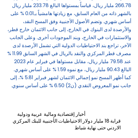
266.78 مليار ريال، قياساً بمستواها البالغ 233.78 مليار ريال
بالشهر ذاته من العام السابق، مع زيادتها هامشياً بـ0.01 % على
أساس شهري. وتضم الأصول الأجنبية وفق المسح النقد،
والأرصدة لدى البنوك في الخارج، إلى جانب الائتمان خارج قطر،
والاستثمارات في الخارج، وبند الموجودات أخرى. وعلى الجانب
الآخر، تراجع بند الاحتياطيات الدولية التي تشمل الأرصدة لدى
مصرف قطر المركزي والنقد بالريال في الشهر السابق 11.99 %
عند 79.58 مليار ريال، مقابل مستواها في فبراير عام 2023
البالغ 90.43 مليار ريال، مع نموه 1.59 % على أساس شهري.
كما أظهر المسح نمو إجمالي الائتمان لشهر فبراير 5.81 %، إلى
جانب نمو المعروض النقدي (ن2) 6.50 % على أساس سنوي.
أخبار إقتصادية ومالية عربية ودولية
قرابة 18 مليار دولار الاحتياطيات الأجنبية للبنك المركزي
الاردني حتى نهاية شباط