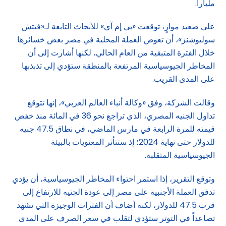
ملياراً.
على صعيد موازٍ، توقعت «بي إم آي» للأبحاث التابعة لـ«فيتش
سوليوشنز»، أن تعوض العملة المحلية في مصر بعض خسائرها
خلال الفترة المتبقية من العام الحالي، لكنها أشارت إلى أن
المخاطر الجيوسياسية المرتفعة بالمنطقة ستؤدي إلى تذبذبها
على المدى القريب.
وقالت الشركة، وفق «وكالة أنباء العالم العربي»، إنها تتوقع
تداول الجنيه المصري، الذي تراجع نحو 36 في المائة منذ خفض
قيمته للمرة الرابعة في مارس الماضي، في نطاق 47.5 جنيه
للدولار حتى نهاية 2024؛ إذ ستتأثر المعنويات بالبيئة
الجيوسياسية المتقلبة.
وتوقع التقرير، إذا استمر احتواء المخاطر الجيوسياسية، أن يؤدي
تدفق العملة الأجنبية على مصر إلى عودة الجنيه للارتفاع إلى
قرب 47.5 للدولار، لكنه أضاف أن الفترات الوجيزة التي تشهد
تصاعداً في التوتر ستؤدي لتقلب في سعر الصرف على المدى