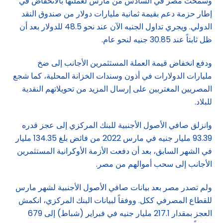
وسمحت مصر في السادس من مارس لعملتها بالانخفاض في
إطار حزمة دعم بقيمة ثمانية مليارات دولار من صندوق النقد
الدولي. ويجري تداول الجنيه الآن عند نحو 48.5 للدولار بعد أن
ظل ثابتاً عند 30.85 جنيه لنحو عام.
ودفع انخفاض قيمة العملة المستثمرين الأجانب إلى ضخ
مليارات الدولارات في أذون وسندات الخزانة المحلية، كما شجع
المصريين المغتربين على إرسال المزيد من تحويلاتهم النقدية
للبلاد.
وانزلق صافي الأصول الأجنبية للبنك المركزي إلى عجز قدره
93.39 مليار جنيه في مارس 2022 من فائض بلغ 134.35 مليار
في الشهر السابق، بعد أن دفعت الأزمة الأوكرانية المستثمرين
الأجانب إلى سحب أموالهم من مصر.
ولم تصدر مصر بعد بيانات صافي الأصول الأجنبية لشهر مارس
للقطاع المصرفي ككل. ووفقاً لبيانات البنك المركزي، انكمش
العجز بمقدار 217.1 مليار جنيه في فبراير (شباط) إلى 679