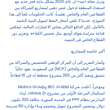
وترى مجلة «ميد» أن عام 2025 يشكّل بداية فجر جديد مع
استعداد المنطقة لدخول عصر ذهبي لمشاريع الشراكة بين
القطاعين العام والخاص. تقليدياً، كانت الحكومات تلجأ إلى هذا
النموذج، عندما لا تكفي أسعار النفط لتمويل البنية التحتية
بالكامل، لكن الدافع الحالي يتجاوز الاعتبارات المالية، ليعكس
قناعة متزايدة بفوائد أوسع، مثل تحسين الكفاءة، وتعزيز دور
القطاع الخاص في التنمية.
أكبر حاضنة للمشاريع
وأشار التقرير إلى أن المركز الوطني للتخصيص والشراكة بين
القطاعين العام والخاص (NCP) في السعودية، يقود حالياً
تنسيق وتنفيذ أكثر من 200 مشروع مخطط له في 16 قطاعاً.
ومؤخراً، أعلنت شركتا BEC Arabia وMobco Group
استكمال المرحلة الأولى من مشروع «Wave 2»، لبناء
المدارس بنظام PPP في المدينة المنورة، بتكلفة 320 مليون
دولار. ويتضمن المشروع تمويل وتصميم وبناء وإدارة 60 مدرسة