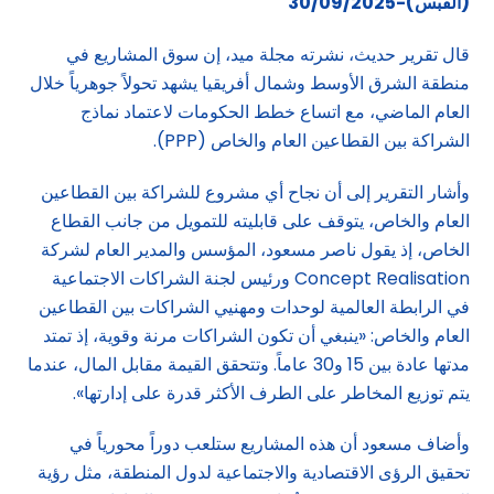
(القبس)-30/09/2025
قال تقرير حديث، نشرته مجلة ميد، إن سوق المشاريع في
منطقة الشرق الأوسط وشمال أفريقيا يشهد تحولاً جوهرياً خلال
العام الماضي، مع اتساع خطط الحكومات لاعتماد نماذج
الشراكة بين القطاعين العام والخاص (PPP).
وأشار التقرير إلى أن نجاح أي مشروع للشراكة بين القطاعين
العام والخاص، يتوقف على قابليته للتمويل من جانب القطاع
الخاص، إذ يقول ناصر مسعود، المؤسس والمدير العام لشركة
Concept Realisation ورئيس لجنة الشراكات الاجتماعية
في الرابطة العالمية لوحدات ومهنيي الشراكات بين القطاعين
العام والخاص: «ينبغي أن تكون الشراكات مرنة وقوية، إذ تمتد
مدتها عادة بين 15 و30 عاماً. وتتحقق القيمة مقابل المال، عندما
يتم توزيع المخاطر على الطرف الأكثر قدرة على إدارتها».
وأضاف مسعود أن هذه المشاريع ستلعب دوراً محورياً في
تحقيق الرؤى الاقتصادية والاجتماعية لدول المنطقة، مثل رؤية