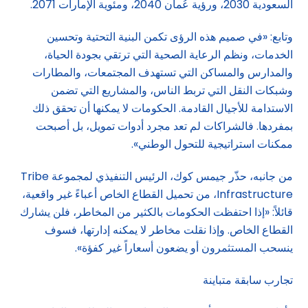
السعودية 2030، ورؤية عُمان 2040، ومئوية الإمارات 2071.
وتابع: «في صميم هذه الرؤى تكمن البنية التحتية وتحسين
الخدمات، ونظم الرعاية الصحية التي ترتقي بجودة الحياة،
والمدارس والمساكن التي تستهدف المجتمعات، والمطارات
وشبكات النقل التي تربط الناس، والمشاريع التي تضمن
الاستدامة للأجيال القادمة. الحكومات لا يمكنها أن تحقق ذلك
بمفردها. فالشراكات لم تعد مجرد أدوات تمويل، بل أصبحت
ممكنات استراتيجية للتحول الوطني».
من جانبه، حذّر جيمس كوك، الرئيس التنفيذي لمجموعة Tribe
Infrastructure، من تحميل القطاع الخاص أعباءً غير واقعية،
قائلاً: «إذا احتفظت الحكومات بالكثير من المخاطر، فلن يشارك
القطاع الخاص. وإذا نقلت مخاطر لا يمكنه إدارتها، فسوف
ينسحب المستثمرون أو يضعون أسعاراً غير كفؤة».
تجارب سابقة متباينة