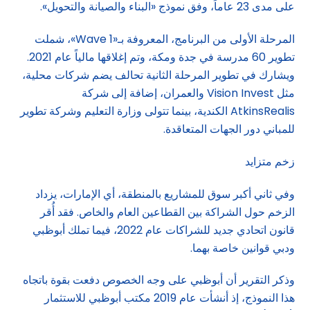
على مدى 23 عاماً، وفق نموذج «البناء والصيانة والتحويل».
المرحلة الأولى من البرنامج، المعروفة بـ«Wave 1»، شملت
تطوير 60 مدرسة في جدة ومكة، وتم إغلاقها مالياً عام 2021.
ويشارك في تطوير المرحلة الثانية تحالف يضم شركات محلية،
مثل Vision Invest والعمران، إضافة إلى شركة
AtkinsRealis الكندية، بينما تتولى وزارة التعليم وشركة تطوير
للمباني دور الجهات المتعاقدة.
زخم متزايد
وفي ثاني أكبر سوق للمشاريع بالمنطقة، أي الإمارات، يزداد
الزخم حول الشراكة بين القطاعين العام والخاص. فقد أُقر
قانون اتحادي جديد للشراكات عام 2022، فيما تملك أبوظبي
ودبي قوانين خاصة بهما.
وذكر التقرير أن أبوظبي على وجه الخصوص دفعت بقوة باتجاه
هذا النموذج، إذ أنشأت عام 2019 مكتب أبوظبي للاستثمار