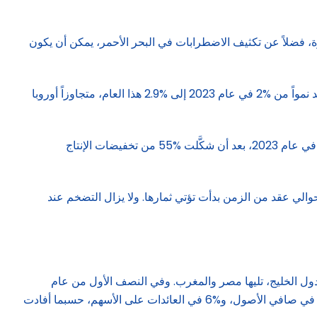
غزة، فضلاً عن تكثيف الاضطرابات في البحر الأحمر، يمكن أن يكون
وعلى الرغم من الشكوك الجيوسياسية العميقة، أشار التقرير إلى أن النمو في منطقة الشرق الأوسط وشمال أفريقيا من المتوقع أن يشهد نمواً من %2 في عام 2023 إلى %2.9 هذا العام، متجاوزاً أوروبا
وأضاف التقرير: «تلقى دول الخليج، وهي المحرك الرئيسي لنمو منطقة الشرق الأوسط وشمالي أفريقيا، أكبر ضربة بنمو فاتر بنسبة 0.5^ في عام 2023، بعد أن شكَّلت %55 من تخفيضات الإنتاج
 حوالي عقد من الزمن بدأت تؤتي ثمارها. ولا يزال التضخم عند
دول الخليج، تليها مصر والمغرب. وفي النصف الأول من عام
2023، سجلت بنوك منطقة الشرق الأوسط وشمالي أفريقيا زيادة سنوية بنسبة %30 في صافي الأرباح، و%18 في الدخل التشغيلي، و%12 في صافي الأصول، و%6 في العائدات على الأسهم، حسبما أفادت