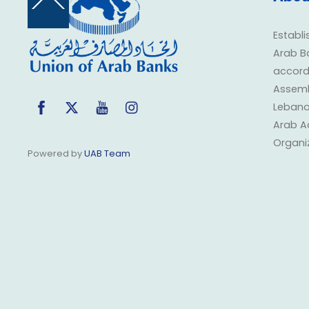
Back
To
Top
Establi
Arab B
accorda
Assembl
Facebook
Twitter
YouTube
Instagram
Lebano
Arab A
Organi
Powered by
UAB Team