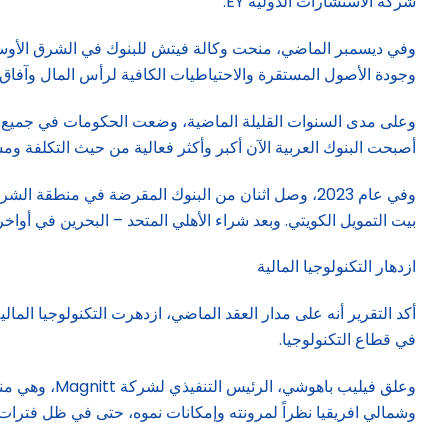
شركة الاستشارات الدولية EY.
وفي ديسمبر الماضي، منحت وكالة فيتش للبنوك في الشرق الأوسط 
وجودة الأصول المستقرة والاحتياطيات الكافية لرأس المال وآفاق نم
وعلى مدى السنوات القليلة الماضية، وضعت الحكومات في جميع أنحا
أصبحت البنوك العربية الآن أكبر وأكثر فعالية من حيث التكلفة ومس
بيت التمويل الكويتي. وبعد شراء الأهلي المتحد – البحرين في أواخر عام 2022، أصبح «بيتك» الآن ثاني أكبر بنك إسلامي ف
ازدهار التكنولوجيا المالية
أكد التقرير أنه على مدار العقد الماضي، ازدهرت التكنولوجيا الما
في قطاع التكنولوجيا.
وعلق فيليب ب
وشمالي افريقيا نظراً لمرونته وإمكانات نموه، حتى في ظل فترات ا