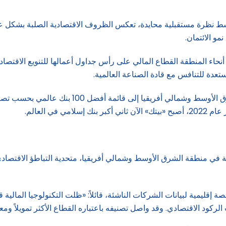
نظرة مستقبلية محايدة، تعكس الظروف الاقتصادية الصلبة بشكل عام.
و الائتمان.
ء المنطقة القطاع المالي على رأس جداول أعمالها للتنويع الاقتصادي
تعدة للتنافس مع قادة الصناعة العالمية.
وفي عام 2023، وصل اثنان من البنوك المقرضة في م
ي العالم.
لية في منطقة الشرق الأوسط وشمالي أفريقيا، متحدية التباطؤ الاقتصادي
اهوشي، الرئيس التنفيذي لشركة Magnitt، وهي منصة إقليمية لبيانات الشركات الناشئة، قائلاً: «
لركود الاقتصادي. وقد واصل تصنيفه باعتباره القطاع الأكثر تمويلاً وم