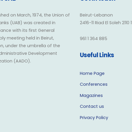
shed on March, 1974, the Union of
Beirut-Lebanon
anks (UAB) was created in
2416-11 Riad El Soleh 2110 
nce with its first General
y meeting held in Beirut,
961 1 364 885
n, under the umbrella of the
dministrative Development
Useful Links
zation (AADO).
Home Page
Conferences
Magazines
Contact us
Privacy Policy