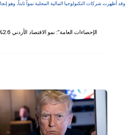
وقد أظهرت شركات التكنولوجيا المالية المحلية نمواً ثابتاً، وهو إنج
“الإحصاءات العامة”: نمو الاقتصاد الأردني 2.6% العام الماضي