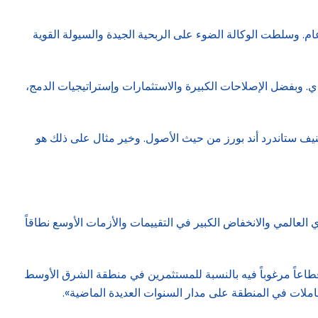
 وسلطت الوكالة الضوء على الربحية الجيدة والسيولة القوية
. وبفضل الإصلاحات الكبيرة والاستثمارات وإستراتيجيات الدمج،
نطقة الشرق الأوسط وشمالي أفريقيا إلى قائمة أفضل 100 بنك عالمي بحسب تصنيف ستاندرد أند بورز من حيث الأصول. وخير مثال على ذلك هو
 العالمي والانخفاض الكبير في التقييمات والأزمات الأوسع نطاقاً
ظلت التكنولوجيا المالية قطاعاً مرغوباً فيه بالنسبة للمستثمرين في منطقة الشرق الأوسط
عاملات في المنطقة على مدار السنوات العديدة الماضية».