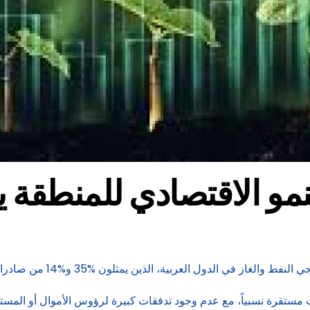
نمو الاقتصادي للمنطقة يت
ين يمثلون %35 و%14 من صادرات النفط والغاز العالمية، في حالة تأهب قصوى.
 مستقرة نسبياً، مع عدم وجود تدفقات كبيرة لرؤوس الأموال أو المستثم