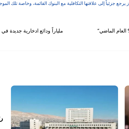
از يرجع جزئياً إلى علاقتها التكافلية مع البنوك القائمة، وخاصة تلك الم
25 ملياراً ودائع ادخارية جديدة في ا