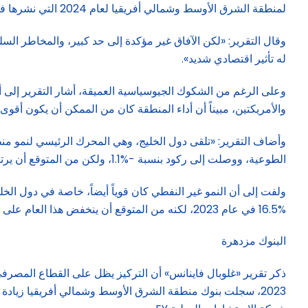
لمنطقة الشرق الأوسط وشمالي أفريقيا لعام 2024 التي نشرها في يناير.
وقال التقرير: «لكن الآفاق غير مؤكدة إلى حد كبير، والمخاطر السل
له تأثير اقتصادي شديد».
والأمريكتين، مبيناً أن أداء المنطقة كان من الممكن أن يكون أقوى ل
الطوعية، ووصلت إلى ركود بنسبة -%1.1، ولكن من المتوقع أن يرتفع النمو إلى ما يقرب من %3 هذا العام».
ولفت إلى أن النمو غير النفطي كان قوياً أيضاً، خاصة في دول الخلي
%16.5 في عام 2023، لكنه من المتوقع أن ينخفض هذا العام على خلفية السياسات النقدية المتشددة في معظم البلدان.
البنوك مزدهرة
ذكر تقرير «غلوبال فاينانس» أن التركيز يظل على القطاع المصرف