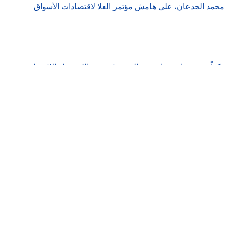
دي محمد الجدعان، على هامش مؤتمر العلا لاقتصادات الأسواق
، مؤكداً ضرورة استمرار دعم الصندوق تعزيز الاستقرار الاقتصادي
لحكومة، ودعم الإصلاحات الاقتصادية ومشاريع التنمية».
 التأخير والأقساط لهذه الديون، طوال السنوات الماضية، في أعقاب الحرب التي تسببت فيها جماعة
لديون المستحَقة على الحكومة، وإمكان إعفائها من فوائد الديون