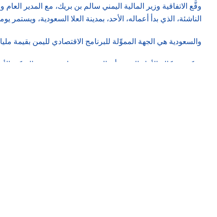
وقَّع الاتفاقية وزير المالية اليمني سالم بن بريك، مع المدير ا
الناشئة، الذي بدأ أعماله، الأحد، بمدينة العلا السعودية، ويستمر ي
والسعودية هي الجهة المموِّلة للبرنامج الاقتصادي لليمن بقيمة مليار
وذكرت وكالة الأنباء اليمنية أن الوزير بن بريك بحث مع التركي الأ
ومكافحة الفساد.
ونقلت الوكالة عن بن بريك القول إن الاتفاقية، التي تتيح استفادة
وأكد التركي التزام صندوق النقد العربي، الذي يتخذ من أبوظبي مقرا
ووقَّعت الحكومة اليمنية اتفاقاً قيمته مليار دولار مع الصندوق، في أواخر 2022، لدعم جهود تحقيق الاستقرار الاقتصادي حت
الحوثي في 2015. وبلغت ديون اليمن الخارجية 7.191 مليار دولار في نهاية يناير (كانون الثاني) 2015؛ أي قبل اندلاع الحرب.
وقال مسؤول بوزارة المالية في عدن، لـ«رويترز»، اليوم، إن اليمن
المتأخرة، والحصول على تمويلات إضافية؛ مراعاة للظروف والتحد