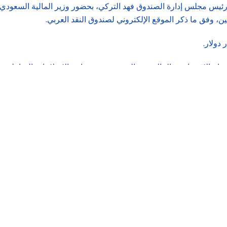
لعام ورئيس مجلس إدارة الصندوق فهد التركي، بحضور وزير المالية السعو
ومين، وفق ما ذكر الموقع الإلكتروني لصندوق النقد العربي.
 دولار.
وضاع الاقتصادية والمالية في اليمن، وتنفيذ برنامج الإصلاحات الشاملة
 اليمن من موارد صندوق النقد العربي، تهدف إلى «تحسين الوضع المالي ل
ً، بمواصلة دعم اليمن لتنفيذ إصلاحاته الاقتصادية.
ى عام 2025.
وتشير تقديرات رسمية حديثة إلى أن فاتورة ديون اليمن تبلغ نحو 10 مليارات دولار، مع عدم تسديد فوائد
 يسعى جاهداً مع صندوق النقد الدولي وصناديق أخرى إلى إعادة جدولة ا
يات الناجمة عن توقف تصدير النفط.