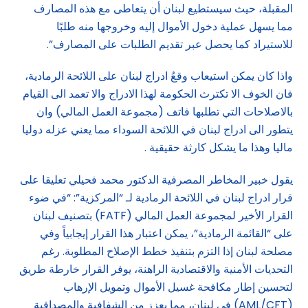
المقبلة، حيث سيستطيع لبنان أن يتعاطى مع هذه المصارف
مما يسهل عملية دخول الأموال إليه وخروجها منه طلبًا
للاستيراد كما يحصل عبر تقديم الطلبات على المصارف”.
واذا كان يمكن استيعاب وقعُ ادراج لبنان على اللائحة الرمادية،
فان الخوف الا تكترث الحكومة لهذا الادراج والا تعمد الى القيام
بالاصلاحات التي تطلبها فاتف (مجموعة العمل المالي) وان
يتطور الى ادراج لبنان في اللائحة السوداء مما يعني عزله دوليا
ماليا وهذا ما يشكل كارثة حقيقية .
يقول خبير المخاطر المصرفية الدكتور محمد فحيلي تعليقا على
قرار ادراج لبنان في اللائحة الرمادية لـ “المركزية”: “في ضوء
القرار الأخير لمجموعة العمل المالي (FATF) بتصنيف لبنان
على “القائمة الرمادية”، يمكن اعتبار هذا القرار إيجابياً وفي
مصلحة لبنان إذا التزم بتنفيذ خطط الإصلاح المطلوبة. رغم
التحديات الأمنية والاقتصادية الراهنة، يوفر القرار خارطة طريق
لتحسين إطار مكافحة غسيل الأموال وتمويل الإرهاب
(AML/CFT) في لبنان، مما يعزز من الشفافية والمصداقية