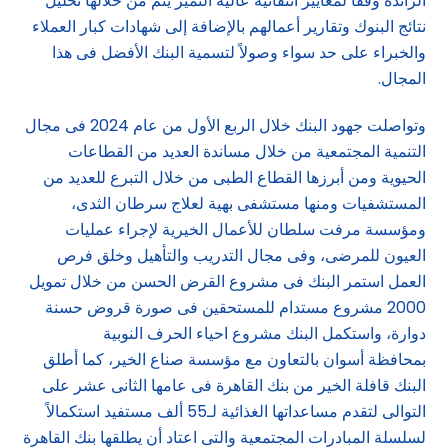
الرائدة وفقاً لمعايير انتقائية عالية التميز يتم من خلالها تحليل
نتائج البنوك وتقارير أعمالهم بالإضافة إلى شهادات كبار العملاء
والخبراء على حد سواء وصولاً لتسمية البنك الأفضل فى هذا
المجال.
وتواصلت جهود البنك خلال الربع الأول من عام 2024 فى مجال
التنمية المجتمعية من خلال مساندة العديد من القطاعات
الحيوية ومن أبرزها القطاع الطبى من خلال التبرع للعديد من
المستشفيات ومنها مستشفى بهية لعلاج سرطان الثدى،
ومؤسسة مرفت سلطان للأعمال الخيرية لإجراء عمليات
العيون للمرضى، وفى مجال التدريب والتأهيل وخلق فرص
العمل استمر البنك فى مشروع القرض الحسن من خلال تمويل
2000 مشروع مستدام للمستحقين فى صورة قروض حسنة
دوارة، واستكمل البنك مشروع احياء الحرف النوبية
بمحافظة أسوان بالتعاون مع مؤسسة صناع الخير، كما أطلق
البنك قافلة الخير من بنك القاهرة فى عامها الثانى عشر على
التوالى لتقدم مساعداتها الغذائية لـ55 ألف مستفيد استكمالاً
لسلسلة المبادرات المجتمعية والتى اعتاد أن يطلقها بنك القاهرة