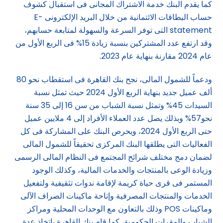
كما يقدم البنك خدمة الاشتراك المجانى فى استقبال كشوف
حساب البطاقات الائتمانية من خلال البريد الإلكترونى E-
statement التى توفر السرعة والسهولة لمتابعة حسابهم،
وقد ارتفع عدد المشتركين بنسبة زيادة 15% فى الربع الأول من
عام 2024 مقارنة بنهاية عام 2023.
ودعماً للشمول المالى، نجح بنك القاهرة فى استقطاب نحو 80
ألف عميل جديد بنهاية الربع الأول 2024 حيث تمثل نسبة
السيدات 45% وتمثل نسبة الشباب من سن 16 إلى 35 سنة
نحو57% وبذلك يصل عدد العملاء الأفراد إلى 4 ملايين عميل
حتى الربع الأول 2024، ويحرص البنك على المشاركة فى كل
الفعاليات التى يطلقها البنك المركزى تحقيقاً للشمول المالى
لضمان دمج مختلف شرائح المجتمع فى النظام المالى الرسمى
وزيادة الوعى بالمنتجات والخدمات المالية، وكذلك الوجود
المستمر فى قرى حياة كريمة لإقامة ندوات تثقيفية ولتفعيل
الخدمات والمنتجات المصرفية وإتاحة ماكينات الصراف الآلى
وماكينات POS وذلك بالتعاون مع الوحدات المحلية ومراكز
الشباب والمقرات الحكومية، كما قام بنك القاهرة باتخاذ عدة