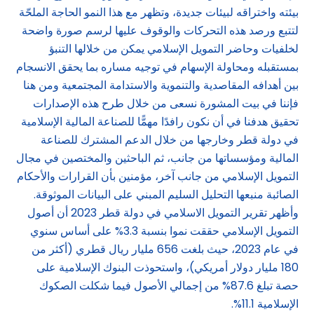
بيئته واختراقه لبيئات جديدة، وتظهر مع هذا النمو الحاجة الملحّة
لتتبع ورصد هذه التحركات والوقوف عليها لرسم صورة واضحة
لخلفيات وحاضر التمويل الإسلامي يمكن من خلالها التنبؤ
بمستقبله ومحاولة الإسهام في توجيه مساره بما يحقق الانسجام
بين أهدافه المقاصدية والتنموية والاستدامة المجتمعية ومن هنا
فإننا في بيت المشورة نسعى من خلال طرح هذه الإصدارات
تحقيق هدفنا في أن نكون رافدًا مهمًّا للصناعة المالية الإسلامية
في دولة قطر وخارجها من خلال الدعم المشترك للصناعة
المالية ومؤسساتها من جانب، ثم الباحثين والمختصين في مجال
التمويل الإسلامي من جانب آخر، مؤمنين بأن القرارات والأحكام
الصائبة منبعها التحليل السليم المبني على البيانات الموثوقة.
وأظهر تقرير التمويل الاسلامي في دولة قطر 2023 أن أصول
التمويل الإسلامي حققت نموا بنسبة 3.3% على أساس سنوي
في عام 2023، حيث بلغت 656 مليار ريال قطري (أكثر من
180 مليار دولار أمريكي)، واستحوذت البنوك الإسلامية على
حصة تبلغ 87.6% من إجمالي الأصول فيما شكلت الصكوك
الإسلامية 11.1%.