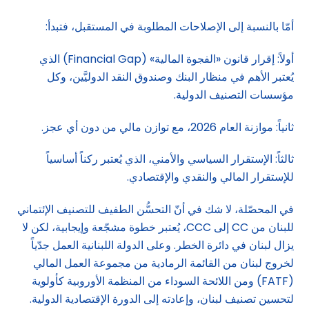
أمّا بالنسبة إلى الإصلاحات المطلوبة في المستقبل، فتبدأ:
أولاً: إقرار قانون «الفجوة المالية» (Financial Gap) الذي
يُعتبر الأهم في منظار البنك وصندوق النقد الدوليَّين، وكل
مؤسسات التصنيف الدولية.
ثانياً: موازنة العام 2026، مع توازن مالي من دون أي عجز.
ثالثاً: الإستقرار السياسي والأمني، الذي يُعتبر ركناً أساسياً
للإستقرار المالي والنقدي والإقتصادي.
في المحصّلة، لا شك في أنّ التحسُّن الطفيف للتصنيف الإئتماني
للبنان من CC إلى CCC، يُعتبر خطوة مشجّعة وإيجابية، لكن لا
يزال لبنان في دائرة الخطر. وعلى الدولة اللبنانية العمل جدّياً
لخروج لبنان من القائمة الرمادية من مجموعة العمل المالي
(FATF) ومن اللائحة السوداء من المنظمة الأوروبية كأولوية
لتحسين تصنيف لبنان، وإعادته إلى الدورة الإقتصادية الدولية.