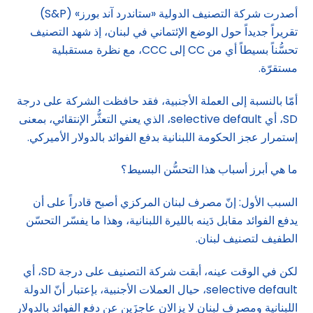
أصدرت شركة التصنيف الدولية «ستاندرد آند بورز» (S&P)
تقريراً جديداً حول الوضع الإئتماني في لبنان، إذ شهد التصنيف
تحسُّناً بسيطاً أي من CC إلى CCC، مع نظرة مستقبلية
مستقرّة.
أمّا بالنسبة إلى العملة الأجنبية، فقد حافظت الشركة على درجة
SD، أي selective default، الذي يعني التعثُّر الإنتقائي، بمعنى
إستمرار عجز الحكومة اللبنانية بدفع الفوائد بالدولار الأميركي.
ما هي أبرز أسباب هذا التحسُّن البسيط؟
السبب الأول: إنّ مصرف لبنان المركزي أصبح قادراً على أن
يدفع الفوائد مقابل دَينه بالليرة اللبنانية، وهذا ما يفسّر التحسّن
الطفيف لتصنيف لبنان.
لكن في الوقت عينه، أبقت شركة التصنيف على درجة SD، أي
selective default، حيال العملات الأجنبية، بإعتبار أنّ الدولة
اللبنانية ومصرف لبنان لا يزالان عاجزَين عن دفع الفوائد بالدولار