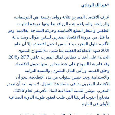
*عبد الله الردادي
عُرف الاقتصاد المغربي بثلاثة روافد رئيسة، هي الفوسفات،
والزراعة، والسياحة. هذه الروافد بطبيعتها عرضة لتقلبات
الطقس وأسعار السلع الأساسية وحركة السياحة العالمية، وهو
ما قلل من مرونة الاقتصاد المغربي لسنين طوال. ومنذ بداية
الألفية حاول المغرب بناء أسس لتحول اقتصاده، إلا أن عام
2021 شهد الانطلاقة الفعلية لما سُمي بـ«النموذج التنموي
الجديد» على أعقاب خطابين لملك المغرب عامَي 2017 و2018.
وقد قام هذا النموذج على عدة محاور، منها تحويل الاقتصاد
وخلق القيمة، ورأس المال البشري، والتنمية الترابية
والاستدامة. وبعد خمس سنوات من هذه الانطلاقة، يبدو أن
الاقتصاد المغربي بدأ في حصاد هذا التحول، لا سيما بعد أن تصدر
المغرب مؤشر التنمية الصناعية للبنك الأفريقي لعام 2025،
متجاوزاً جنوب أفريقيا التي ظلت لعقود طويلة الدولة الصناعية
الأولى في القارة.