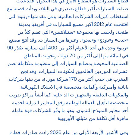
قطاع السيارات هو القطاع الأبرز في هذا التحول؛ فقد غدت
صناعة السيارات أكبر قطاع تصديري في البلاد، وبدأت قصته مع
استقطاب كبريات الشركات العالمية، وفي مقدمتها «رينو» التي
افتتحت عام 2012 أكبر مصنع للسيارات في أفريقيا بمدينة
طنجة، ولحقت بها مجموعة «ستيلانتيس» التي تضم كلاً من
«جيب» و«دودج» و«بيجو»، وغيرها من السيارات. وقد أنتج مصنع
«رينو» وحده في أحد الأعوام أكثر من 400 ألف سيارة، صُدّر 90
في المائة منها إلى أكثر من 70 دولة، وتحولت المناطق
الصناعية المحيطة بمصانع السيارات إلى منظومة متكاملة تضم
عشرات الموردين العالميين لمكونات السيارات. وقد نجح
المغرب في جذب أكثر من 170 شركة موردة، من بينها شركات
يابانية وأميركية وألمانية متخصصة في الأسلاك الكهربائية
والمكونات الدقيقة والتجهيزات الداخلية، كما أنشأ مراكز تدريب
متخصصة لتأهيل العمالة الوطنية وفق المعايير الدولية لخدمة
أحد محاور النموذج التنموي، وهو ما وفّر للشركات قوة عاملة
ماهرة أقل تكلفة من مثيلتها الأوروبية.
وفي الأشهر الأربعة الأولى من عام 2026 زادت صادرات قطاع