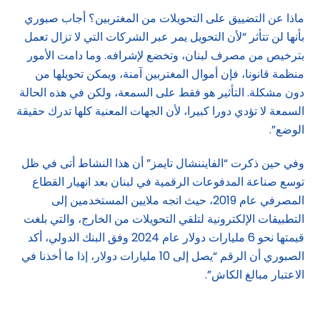
ماذا عن التضييق على التحويلات من المغتربين؟ أجاب صبوري
بأنها لن تتأثر “لأن التحويل يمر عبر الشركات التي لا تزال تعمل
بترخيص من مصرف لبنان، وتخضع لإشرافه. وما دامت الأمور
منظمة قانونا، فإن أموال المغتربين آمنة، ويمكن تحويلها من
دون مشكلة. التأثير هو فقط على السمعة، ولكن في هذه الحالة
السمعة لا تؤدي دورا كبيرا، لأن الجهات المعنية كلها تدرك حقيقة
الوضع”.
وفي حين ذكرت “الفايننشال تايمز” أن هذا النشاط أتى في ظل
توسع صناعة المدفوعات الرقمية في لبنان بعد انهيار القطاع
المصرفي عام 2019، حيث اتجه ملايين المستخدمين إلى
التطبيقات الإلكترونية لتلقي التحويلات من الخارج، والتي بلغت
قيمتها نحو 6 مليارات دولار عام 2024 وفق البنك الدولي، أكد
الصبوري أن الرقم “يصل إلى 10 مليارات دولار، إذا ما أخذنا في
الاعتبار مبالغ الكاش”.