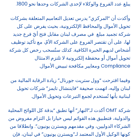
يبلغ عدد الفروع والوكلاء لإحدى الشركات وحدها نحو 1800.
وأكدت أن “المركزي” يدرس تعديل التعاميم المتعلقة بشركات
تحويل الأموال والمحافظ الإلكترونية، بحيث يفرض على كل
شركة تجميد مبلغ في مصرف لبنان مقابل فتح أيّ فرع جديد
لها، على أن تقتصر الفروع على الشركة الأمّ، مع تأكيد توظيف
أشخاص لديهم الخبرة الكافية. كذلك ستُسحب رخص كل شركة
تحويل أموال أو محفظة إلكترونية لا تلتزم الامتثال
Compliance ومعايير مكافحة تبييض الأموال.
وفيما اقترحت “وول ستريت جورنال” زيادة الرقابة المالية من
لبنان وإليه، اتهمت صحيفة “فايننشال تايمز” شركات تحويل
لبنانية بأنها تُستخدم لجمع التبرعات وتحويل الأموال.
شركة OMT أكدت لـ”النهار” أنها تطبق “بدقة كل اللوائح المحلية
والدولية، فتطبيق هذه القوائم ليس خيارا بل التزام مفروض من
الشركاء الدوليين، وفي مقدمهم ويسترن يونيون”. وانطلاقا من
كونها الوكيل الأول المعتمد لـ”ويسترن يونيون” في لبنان، فإن