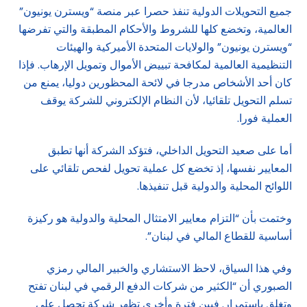
جميع التحويلات الدولية تنفذ حصرا عبر منصة “ويسترن يونيون”
العالمية، وتخضع كلها للشروط والأحكام المطبقة والتي تفرضها
“ويسترن يونيون” والولايات المتحدة الأميركية والهيئات
التنظيمية العالمية لمكافحة تبييض الأموال وتمويل الإرهاب. فإذا
كان أحد الأشخاص مدرجا في لائحة المحظورين دوليا، يمنع من
تسلم التحويل تلقائيا، لأن النظام الإلكتروني للشركة يوقف
العملية فورا.
أما على صعيد التحويل الداخلي، فتؤكد الشركة أنها تطبق
المعايير نفسها، إذ تخضع كل عملية تحويل لفحص تلقائي على
اللوائح المحلية والدولية قبل تنفيذها.
وختمت بأن “التزام معايير الامتثال المحلية والدولية هو ركيزة
أساسية للقطاع المالي في لبنان”.
وفي هذا السياق، لاحظ الاستشاري والخبير المالي رمزي
الصبوري أن “الكثير من شركات الدفع الرقمي في لبنان تفتح
وتغلق باستمرار. فبين فترة وأخرى تظهر شركة تحصل على