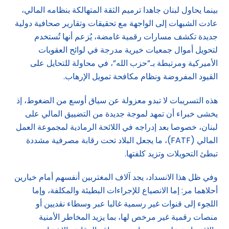
بينما يحاول لبنان جاهدا ترميم الثقة المتهالكة بنظامه المالي،
عادت الشبهات إلى الواجهة مع تحقيقات وتقارير صحافية دولية
جديدة تكشف مسارات رقمية غامضة، يُزعم أنها تُستخدم
لتحويل أموال جمعيات خيرية مدرجة في لوائح العقوبات
الأميركية ومرتبطة بـ”حزب الله”، في محاولة للتحايل على
القيود المفروضة ونظام مكافحة تمويل الإرهاب.
هذه التسريبات لا تبدو معزولة عن سياق أوسع من الضغوط، إذ
يخشى خبراء أن تمهد لموجة جديدة من التضييق المالي على
لبنان، خصوصا بعد إدراجه في اللائحة الرمادية لمجموعة العمل
المالي (FATF)، ما يجعل البلاد تحت رقابة مصرفية مشددة
تبطئ التحويلات وتزيد كلفتها.
وفي ظل هذا الانسداد، يجد آلاف المغتربين أنفسهم أمام خيارين
أحلاهما مر: إما الانصياع للإجراءات البطيئة والمكلفة، وإما
اللجوء إلى قنوات غير رسمية غالبا عبر وسطاء نقديين أو
منصات رقمية غير مرخص لها، بما يزيد المخاطر الأمنية