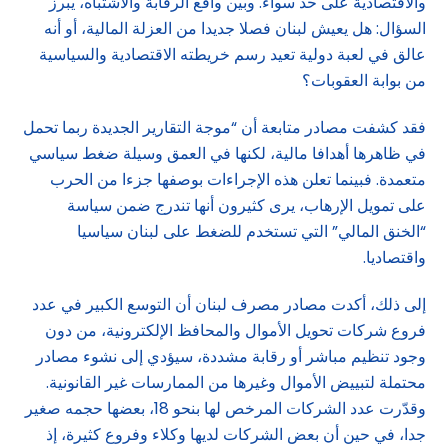
والاقتصادية على حد سواء. وبين واقع الرقابة والاشتباه، يبرز
السؤال: هل يعيش لبنان فصلا جديدا من العزلة المالية، أو أنه
عالق في لعبة دولية تعيد رسم خريطته الاقتصادية والسياسية
من بوابة العقوبات؟
فقد كشفت مصادر متابعة أن “موجة التقارير الجديدة ربما تحمل
في ظاهرها أهدافا مالية، لكنها في العمق وسيلة ضغط سياسي
متعمدة. فبينما تعلن هذه الإجراءات بوصفها جزءا من الحرب
على تمويل الإرهاب، يرى كثيرون أنها تندرج ضمن سياسة
“الخنق المالي” التي تستخدم للضغط على لبنان سياسيا
واقتصاديا.
إلى ذلك، أكدت مصادر مصرف لبنان أن التوسع الكبير في عدد
فروع شركات تحويل الأموال والمحافظ الإلكترونية، من دون
وجود تنظيم مباشر أو رقابة مشددة، سيؤدي إلى نشوء مصادر
محتملة لتبييض الأموال وغيرها من الممارسات غير القانونية.
وقدّرت عدد الشركات المرخص لها بنحو 18، بعضها حجمه صغير
جدا، في حين أن بعض الشركات لديها وكلاء وفروع كثيرة، إذ