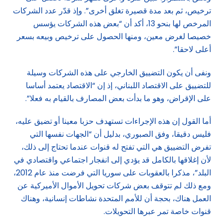
ترخيص، ثم بعد مدة قصيرة تغلق أخرى”. وإذ قدّر عدد الشركات
المرخص لها بنحو 13، أكد أن “بعض هذه الشركات يؤسس
خصيصا لغرض معين، ومنها الحصول على ترخيص وبيعه بسعر
أعلى لاحقا”.
ونفى أن يكون التضييق الخارجي على هذه الشركات وسيلة
للتضييق على الاقتصاد اللبناني، إذ إن “الاقتصاد يعتمد أساسا
على الإقراض، وهو ما بدأت بعض المصارف بالقيام به فعلا”.
أما القول إن هذه الإجراءات تستهدف حزبا معينا أو تضيق عليه،
فليس دقيقا، وفق الصبوري، بدليل أن “الجهات نفسها التي
تفرض التضييق هي التي تفتح له قنوات عندما تحتاج إلى ذلك،
لأن إغلاقها بالكامل قد يؤدي إلى انفجار اجتماعي واقتصادي في
البلد”، مذكرا بالعقوبات على سوريا التي فرضت منذ عام 2012،
ومع ذلك لم تتوقف بعض شركات تحويل الأموال الأميركية عن
العمل هناك، بحجة أن للأمم المتحدة نشاطات إنسانية، وهناك
قنوات خاصة تمر عبرها التحويلات.