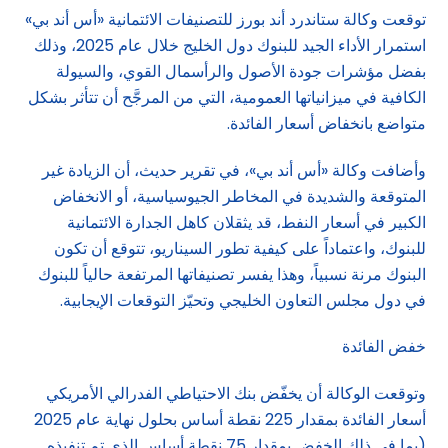
توقعت وكالة ستاندرد أند بورز للتصنيفات الائتمانية «أس أند بي»
استمرار الأداء الجيد للبنوك دول الخليج خلال عام 2025، وذلك
بفضل مؤشرات جودة الأصول والرأسمال القوي، والسيولة
الكافية في ميزانياتها العمومية، التي من المرجَّح أن تتأثر بشكل
متواضع بانخفاض أسعار الفائدة.
وأضافت وكالة «أس أند بي»، في تقرير حديث، أن الزيادة غير
المتوقعة والشديدة في المخاطر الجيوسياسية، أو الانخفاض
الكبير في أسعار النفط، قد يثقلان كاهل الجدارة الائتمانية
للبنوك، واعتماداً على كيفية تطور السيناريو، تتوقع أن تكون
البنوك مرنة نسبياً، وهذا يفسر تصنيفاتها المرتفعة حالياً للبنوك
في دول مجلس التعاون الخليجي وتحيّز التوقعات الإيجابية.
خفض الفائدة
وتوقعت الوكالة أن يخفّض بنك الاحتياطي الفدرالي الأمريكي
أسعار الفائدة بمقدار 225 نقطة أساس بحلول نهاية عام 2025
(بما في ذلك الخفض بمقدار 75 نقطة أساس الذي تم تنفيذه