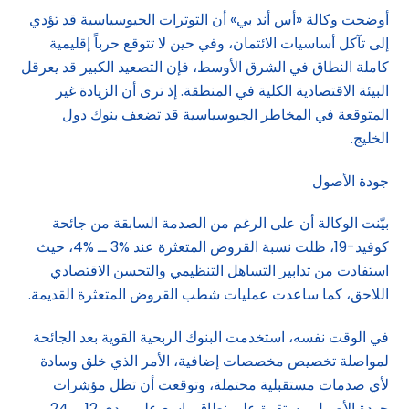
أوضحت وكالة «أس أند بي» أن التوترات الجيوسياسية قد تؤدي
إلى تآكل أساسيات الائتمان، وفي حين لا تتوقع حرباً إقليمية
كاملة النطاق في الشرق الأوسط، فإن التصعيد الكبير قد يعرقل
البيئة الاقتصادية الكلية في المنطقة. إذ ترى أن الزيادة غير
المتوقعة في المخاطر الجيوسياسية قد تضعف بنوك دول
الخليج.
جودة الأصول
بيّنت الوكالة أن على الرغم من الصدمة السابقة من جائحة
كوفيد-19، ظلت نسبة القروض المتعثرة عند %3 ــ %4، حيث
استفادت من تدابير التساهل التنظيمي والتحسن الاقتصادي
اللاحق، كما ساعدت عمليات شطب القروض المتعثرة القديمة.
في الوقت نفسه، استخدمت البنوك الربحية القوية بعد الجائحة
لمواصلة تخصيص مخصصات إضافية، الأمر الذي خلق وسادة
لأي صدمات مستقبلية محتملة، وتوقعت أن تظل مؤشرات
جودة الأصول مستقرة على نطاق واسع على مدى 12 ــ 24