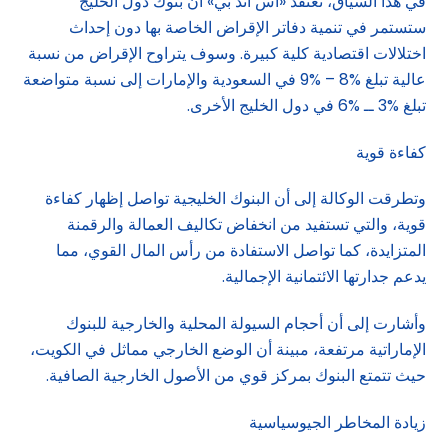
في هذا السياق، تعتقد «أس أند بي» أن بنوك دول الخليج
ستستمر في تنمية دفاتر الإقراض الخاصة بها دون إحداث
اختلالات اقتصادية كلية كبيرة. وسوف يتراوح الإقراض من نسبة
عالية تبلغ %8 – %9 في السعودية والإمارات إلى نسبة متواضعة
تبلغ %3 ــ %6 في دول الخليج الأخرى.
كفاءة قوية
وتطرقت الوكالة إلى أن البنوك الخليجية تواصل إظهار كفاءة
قوية، والتي تستفيد من انخفاض تكاليف العمالة والرقمنة
المتزايدة، كما تواصل الاستفادة من رأس المال القوي، مما
يدعم جدارتها الائتمانية الإجمالية.
وأشارت إلى أن أحجام السيولة المحلية والخارجية للبنوك
الإماراتية مرتفعة، مبينة أن الوضع الخارجي مماثل في الكويت،
حيث تتمتع البنوك بمركز قوي من الأصول الخارجية الصافية.
زيادة المخاطر الجيوسياسية