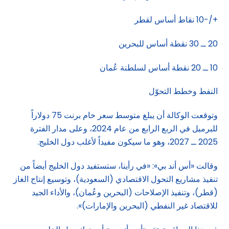
+/-10 نقاط أساس لقطر
20 ــ 30 نقطة أساس للبحرين
10 ــ 20 نقطة أساس لسلطنة عُمان
النفط وخطط التحوّل
وتوقعت الوكالة أن يبلغ متوسط ​​سعر خام برنت 75 دولاراً
للبرميل في الربع الرابع من عام 2024، وعلى مدار الفترة
2025 ــ 2027، وهو ما سيكون مفيداً لأغلب دول الخليج.
وقالت «أس أند بي»: «في رأينا، ستستفيد دول الخليج أيضاً من
تنفيذ مشاريع التحول الاقتصادي (السعودية)، وتوسيع إنتاج الغاز
(قطر)، وتنفيذ الإصلاحات (البحرين وعُمان)، والأداء الجيد
للاقتصاد غير النفطي (البحرين والإمارات)».