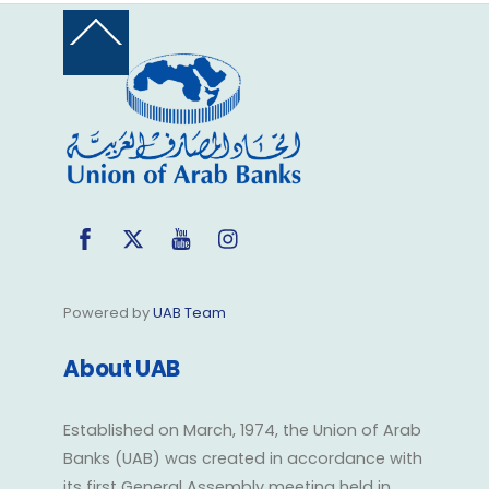
Back
To
Top
Facebook
Twitter
YouTube
Instagram
Powered by
UAB Team
About UAB
Established on March, 1974, the Union of Arab
Banks (UAB) was created in accordance with
its first General Assembly meeting held in