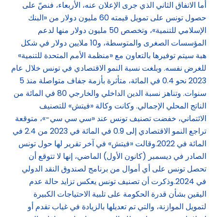
أما الاتفاق الثاني الذي جرى الإعلان عنه، الأربعاء، فنصّ على
حصول تونس على تمويل قيمته 60 مليون دولار من «البنك
الإسلامي للتنمية»، وتخصص 50 مليون دولار منها لدعم
المؤسسات الصغرى والمتوسطة، و10 ملايين دولار في شكل
هبة سيتم توفيرها بالتعاون مع «منظمة الأمم المتحدة للتنمية»
للغرض نفسه. وبلغت نسبة النمو الاقتصادي في تونس خلال عام
2023 نحو 0.4 في المائة، متأثرة بأزمة جفاف متواصلة منذ 5
سنوات. وتناهز نسبة الدين الداخلي والخارجي 80 في المائة من
الناتج المحلي الإجمالي. وكانت وكالة «فيتش» للتصنيف
الائتماني، خفضت تصنيف تونس عند «سي سي سي-»، متوقعة
تراجع النمو الاقتصادي إلى 0.9 في المائة في 2023 من 2.4 في
المائة في 2022.وقالت «فيتش» في آخر تقرير لها حول تونس
الصادر في ديسمبر (كانون الأول) الماضي، إنها لا تتوقع أن
تحصل تونس على أي أموال من برنامج لصندوق النقد الدولي
في 2024.وذكرت أن تصنيف تونس يعكس تزايد حالة عدم
اليقين بشأن قدرة الحكومة على تلبية الاحتياجات الكبيرة
لتمويل الموازنة، والتي تم تعديلها بالزيادة في غياب تقدم أو