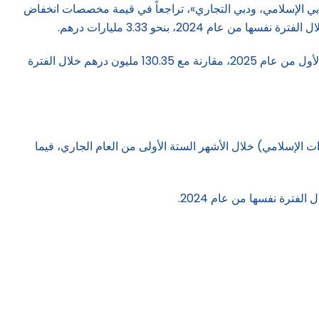
ي: «الإمارات دبي الوطني، ودبي الإسلامي، ودبي التجاري»، تراجعاً في قيمة مخصصات انخفاض
في المقابل، سجل بنكا الإمارات الإسلامي والمشرق ارتفاعاً في مخصصات انخفاض القيمة بـ192% إلى 380.7 مليون درهم خلال النصف الأول من عام 2025، مقارنة مع 130.35 مليون درهم خلال الفترة
د أن سجل أرباحاً صافية بقيمة 12.53 مليار درهم (شاملة أرباح الإمارات الإسلامي) خلال الأشهر الستة الأولى من العام الجاري، فيما