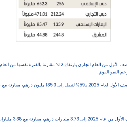
وحقق «الإمارات الإسلامي» أرباحاً قياسية 1.86 مليار درهم في النصف 
وسجل البنك ارتفاعاً في قيمة مخصصات انخفاض القيمة 