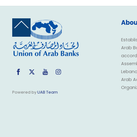
Abou
Back
To
Top
Establi
Arab B
accorda
Assembl
Facebook
Twitter
YouTube
Instagram
Lebano
Arab A
Organi
Powered by
UAB Team