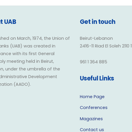
t UAB
Get in touch
shed on March, 1974, the Union of
Beirut-Lebanon
anks (UAB) was created in
2416-11 Riad El Soleh 2110 
nce with its first General
y meeting held in Beirut,
961 1 364 885
n, under the umbrella of the
dministrative Development
Useful Links
zation (AADO).
Home Page
Conferences
Magazines
Contact us