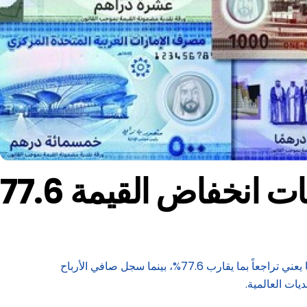
قلّصت 3 بنوك بدبي إجمالي مخصصات انخفاض القيمة التي استقطعتها خلال النصف الأول من العام الجاري، بما يعادل 2.6 مليار درهم، ما يعني تراجعاً بما يقارب 77.6%، بينما سجل صافي الأرباح