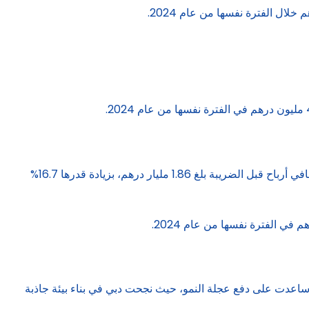
وحقق بنك دبي التجاري صافي أرباح بعد الضريبة 1.7 مليار درهم، بنمو 16.7%، مقارنة مع الفترة المقابلة من العام السابق، وسجل البنك صافي أرباح قبل الضريبة بلغ 1.86 مليار درهم، بزيادة قدرها 16.7%
ة ساعدت على دفع عجلة النمو، حيث نجحت دبي في بناء بيئة جاذبة