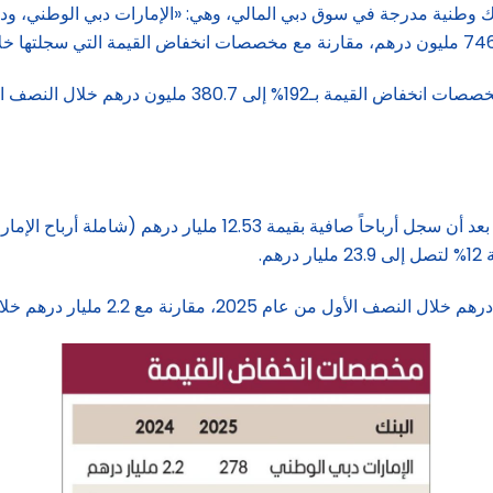
 رصد لـ«البيان الاقتصادي»، أظهرت القوائم المالية لـ3 بنوك وطنية مدرجة في سوق دبي المالي، وه
وتصدّر «الإمارات دبي الوطني»، قائمة بنوك دبي من حيث الربحية، بع