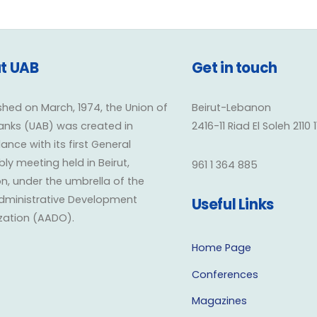
t UAB
Get in touch
shed on March, 1974, the Union of
Beirut-Lebanon
anks (UAB) was created in
2416-11 Riad El Soleh 2110 
nce with its first General
y meeting held in Beirut,
961 1 364 885
n, under the umbrella of the
dministrative Development
Useful Links
zation (AADO).
Home Page
Conferences
Magazines