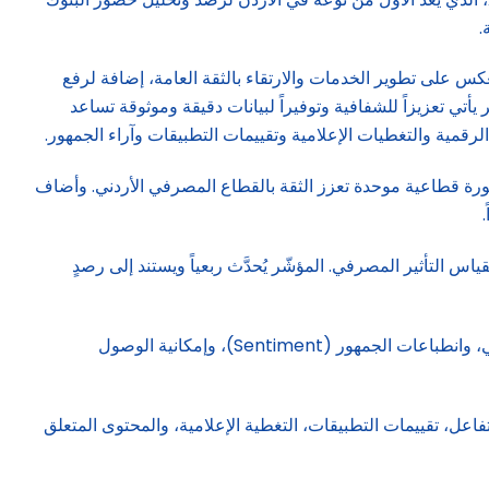
.
عكس على تطوير الخدمات والارتقاء بالثقة العامة، إضافة لرفع
أتي تعزيزاً للشفافية وتوفيراً لبيانات دقيقة وموثوقة تساعد
لرقمية والتغطيات الإعلامية وتقييمات التطبيقات وآراء الجمهور.
ورة قطاعية موحدة تعزز الثقة بالقطاع المصرفي الأردني. وأضاف
لبنوك لإطلاق أوّل مرجع وطني لقياس التأثير المصرفي. المؤشّر يُحدَّث ربعياً ويستند إلى رصدٍ
ويرتكز المؤشر على أربعة محاور رئيسية تمثل الأبعاد الأهم لحضور البنوك وهي الحضور على وسائل التواصل الاجتماعي، والظهور الإعلامي، وانطباعات الجمهور (Sentiment)، وإمكانية الوصول
المحاور، مثل عدد المحادثات، حجم التفاعل، تقييمات التطبيقات، التغطية الإعلامية، والمحتوى المتعلق