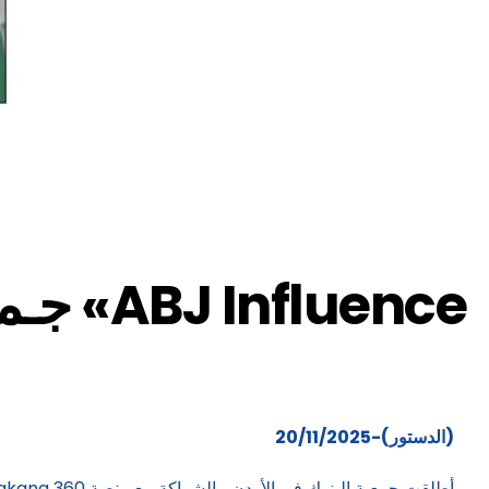
جـمـع
(الدستور)-20/11/2025