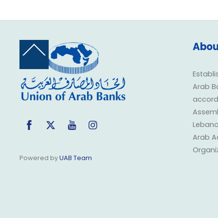
Abou
Back
To
Top
Establi
Arab B
accorda
Assembl
Facebook
Twitter
YouTube
Instagram
Lebano
Arab A
Organi
Powered by
UAB Team