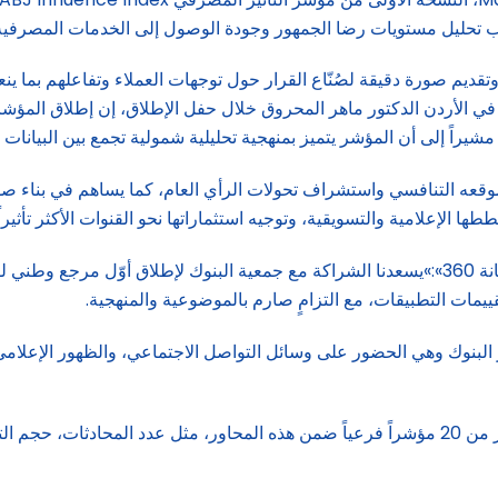
انب تحليل مستويات رضا الجمهور وجودة الوصول إلى الخدمات المصرفية
تقديم صورة دقيقة لصُنّاع القرار حول توجهات العملاء وتفاعلهم بما ين
 في الأردن الدكتور ماهر المحروق خلال حفل الإطلاق، إن إطلاق المؤشر ي
يراً إلى أن المؤشر يتميز بمنهجية تحليلية شمولية تجمع بين البيانات ا
وقعه التنافسي واستشراف تحولات الرأي العام، كما يساهم في بناء ص
الإعلامية والتسويقية، وتوجيه استثماراتها نحو القنوات الأكثر تأثيراً.
من جانبه، قال عبدالرحمن الحسامي، المدير التنفيذي لشركة «مكانة 360»:»يسعدنا الشراكة مع جمعية ا
تقييمات التطبيقات، مع التزامٍ صارم بالموضوعية والمنهجية.
وتُمنح كل ركيزة وزناً نسبياً يعكس أهميتها، ليتم بعد ذلك قياس أكثر من 20 مؤشراً فرعياً ضمن هذه 