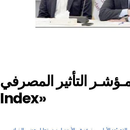
التأثير المصرفي «ABJ Influence
Index»
أطلقت جمعية البنوك في الأردن، بالشراكة مع منصة Makana 360، النسخة الأولى من مؤشر التأثير المصرفي ABJ Influence Index، الذي يُعد الأول من نوعه في الأردن لرصد وتحليل حضور البنوك