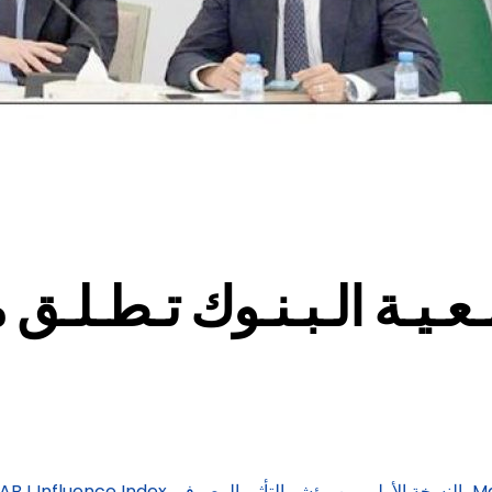
ـيـة الـبـنـوك تـطـلـق مـؤشـر 