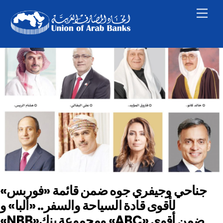
Skip
Men
to
content
جناحي وجيفري جوه ضمن قائمة «فوربس»
لأقوى قادة السياحة والسفر.. «ألبا» و
«NBB»ومجموعة بنك «ABC» ضمن أقوى